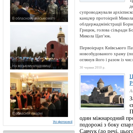
Т
д
супроводжували архієписко
канцлер протоієрей Микола
В обласному військкоматі
облдержадміністрації Бори
11 листопада 2015 р.
Грицюк, голова сільради Бо
Микола Цап’юк.
Первоієрарх Київського Па
новозбудованого храму (по
оглянув його і разом із чи
На міському кладовищі
30 червня 2010 р.
7 листопада 2015 р.
Ц
Р
А
З
є
П
В обласній лікарні
один міжнародний про
3 листопада 2015 р.
Усі фотосесії
подорожі з боку єпарх
Савчук (до речі, цьо