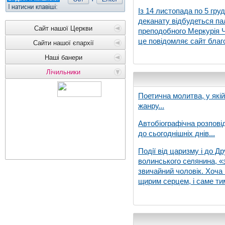
Із 14 листопада по 5 гру
деканату відбудеться па
Сайт нашої Церкви
преподобного Меркурія Че
це повідомляє сайт благо
Сайти нашої єпархії
Наші банери
Лічильники
Поетична молитва, у які
жанру...
Автобіографічна розпові
до сьогоднішніх днів...
Події від царизму і до Др
волинського селянина, «з
звичайний чоловік. Хоча 
щирим серцем, і саме тим