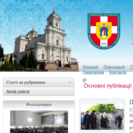
Єпархія
Персоналії
П
Передруки
Контакти
Статті за рубриками
Основні публікації
Архів газети
П
Фотогалерея
2
П
Ф
р