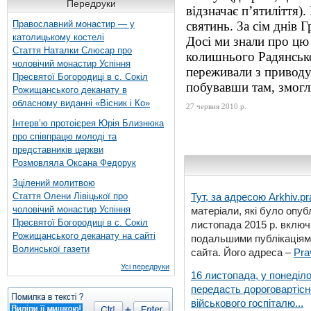
Передруки
відзначає п’ятиліття)
Православний монастир — у
святинь. За сім днів 
католицькому костелі
Досі ми знали про цю 
Стаття Наталки Слюсар про
колишнього Радянсько
чоловічий монастир Успіння
переживали з приводу
Пресвятої Богородиці в с. Сокіл
побувавши там, змогли
Рожищанського деканату в
обласному виданні «Вісник і Ко»
27 червня 2010 р.
Інтерв’ю протоієрея Юрія Близнюка
про співпрацю молоді та
представників церкви
Розмовляла Оксана Федорук
Зцілений молитвою
Стаття Олени Лівіцької про
Тут, за адресою
Arkhiv.pr
чоловічий монастир Успіння
матеріали, які було опубл
Пресвятої Богородиці в с. Сокіл
листопада 2015 р. включ
Рожищанського деканату на сайті
подальшими публікаціями
Волинської газети
сайта. Його адреса –
Pra
Усі передруки
16 листопада, у понеділо
передасть дороговартіс
військового госпіталю...