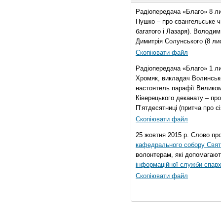
Радіопередача «Благо» 8 ли
Пушко – про євангельське чи
багатого і Лазаря). Володи
Димитрія Солунського (8 ли
Скопіювати файл
Радіопередача «Благо» 1 л
Хромяк, викладач Волинсько
настоятель парафії Велико
Ківерецького деканату – про
П’ятдесятниці (притча про сі
Скопіювати файл
25 жовтня 2015 р. Слово пр
кафедрального собору Свято
волонтерам, які допомагают
інформаційної служби єпарх
Скопіювати файл