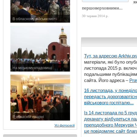
я
першоверховними...
30 червня 2014 р.
В обласному військкоматі
11 листопада 2015 р.
Тут, за адресою
Arkhiv.pr
матеріали, які було опубл
листопада 2015 р. включ
На міському кладовищі
7 листопада 2015 р.
подальшими публікаціями
сайта. Його адреса –
Pra
16 листопада, у понеділо
передасть дороговартіс
військового госпіталю...
Із 14 листопада по 5 гру
В обласній лікарні
деканату відбудеться па
3 листопада 2015 р.
преподобного Меркурія Че
Усі фотосесії
це повідомляє сайт благо