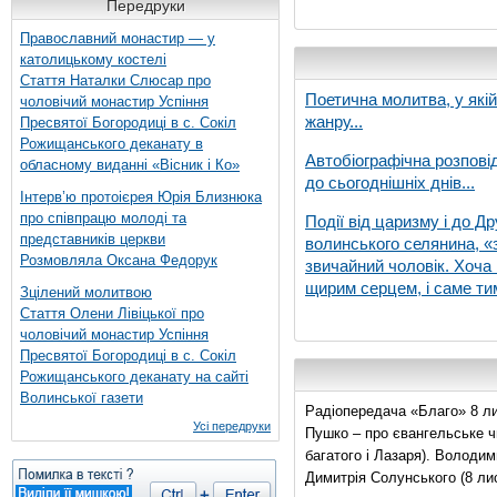
Передруки
Православний монастир — у
католицькому костелі
Стаття Наталки Слюсар про
Поетична молитва, у які
чоловічий монастир Успіння
жанру...
Пресвятої Богородиці в с. Сокіл
Рожищанського деканату в
Автобіографічна розпові
обласному виданні «Вісник і Ко»
до сьогоднішніх днів...
Інтерв’ю протоієрея Юрія Близнюка
про співпрацю молоді та
Події від царизму і до Др
представників церкви
волинського селянина, «з
Розмовляла Оксана Федорук
звичайний чоловік. Хоча 
щирим серцем, і саме тим
Зцілений молитвою
Стаття Олени Лівіцької про
чоловічий монастир Успіння
Пресвятої Богородиці в с. Сокіл
Рожищанського деканату на сайті
Волинської газети
Радіопередача «Благо» 8 ли
Усі передруки
Пушко – про євангельське чи
багатого і Лазаря). Володи
Димитрія Солунського (8 ли