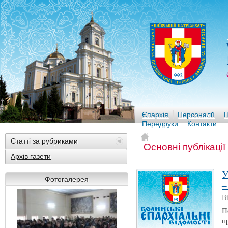
Єпархія
Персоналії
П
Передруки
Контакти
Статті за рубриками
Основні публікації
Архів газети
У
Фотогалерея
–
В
П
п