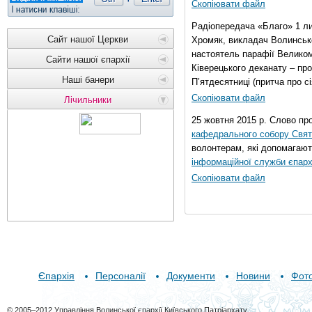
Скопіювати файл
Радіопередача «Благо» 1 л
Сайт нашої Церкви
Хромяк, викладач Волинсько
настоятель парафії Велико
Сайти нашої єпархії
Ківерецького деканату – про
Наші банери
П’ятдесятниці (притча про сі
Скопіювати файл
Лічильники
25 жовтня 2015 р. Слово пр
кафедрального собору Свято
волонтерам, які допомагают
інформаційної служби єпарх
Скопіювати файл
Єпархія
Персоналії
Документи
Новини
Фот
© 2005–2012 Управління Волинської єпархії Київського Патріархату