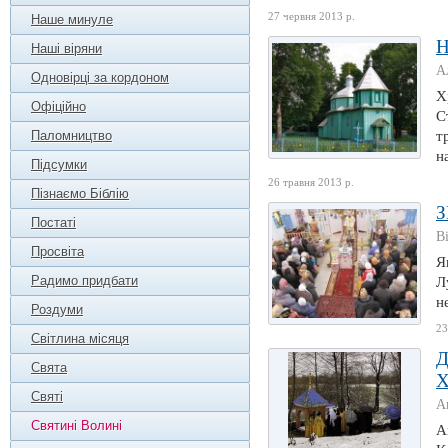
27 червня 2013 р.
Наше минуле
Н
Наші віряни
А
Одновірці за кордоном
Х
Офіційно
С
Паломництво
т
н
Підсумки
26 травня 2013 р.
Пізнаємо Біблію
З
Постаті
В
Просвіта
Я
Радимо придбати
Л
н
Роздуми
23
Світлина місяця
Свята
Святі
А
Святині Волині
А