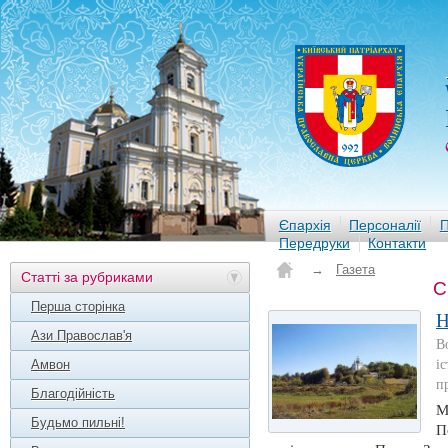
Єпархія
Персоналії
П
Передруки
Контакти
→
Газета
Статті за рубриками
С
Перша сторінка
Н
Ази Православ'я
В
Амвон
і
п
Благодійність
М
Будьмо пильні!
П