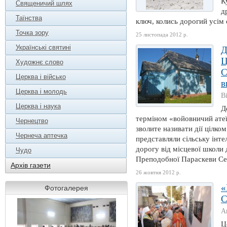
К
Священичий шлях
д
Таїнства
ключ, колись дорогий усім 
Точка зору
25 листопада 2012 р.
Українські святині
Д
Ц
Художнє слово
С
Церква і військо
в
Церква і молодь
В
Церква і наука
Д
терміном «войовничий атеїз
Чернецтво
зволите називати дії цілко
Чернеча аптечка
представляли сільську інте
дорогу від місцевої школи
Чудо
Преподобної Параскеви Сер
Архів газети
26 жовтня 2012 р.
«
Фотогалерея
А
Ц