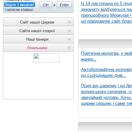
Із 14 листопада по 5 гру
деканату відбудеться па
преподобного Меркурія Че
це повідомляє сайт благо
Сайт нашої Церкви
Сайти нашої єпархії
Наші банери
Лічильники
Поетична молитва, у які
жанру...
Автобіографічна розпові
до сьогоднішніх днів...
Події від царизму і до Др
волинського селянина, «з
звичайний чоловік. Хоча 
щирим серцем, і саме тим