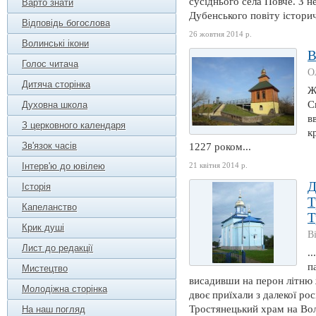
сусіднього села Повче. З н
Варто знати
Дубенського повіту історич
Відповідь богослова
26 жовтня 2014 р.
Волинські ікони
В
Голос читача
О
Дитяча сторінка
Ж
С
Духовна школа
в
З церковного календаря
к
Зв'язок часів
1227 роком...
Інтерв'ю до ювілею
21 квітня 2014 р.
Д
Історія
Т
Капеланство
Т
Крик душі
В
Лист до редакції
.
п
Мистецтво
висадивши на перон літню ж
Молодіжна сторінка
двоє приїхали з далекої ро
Тростянецький храм на Воли
На наш погляд