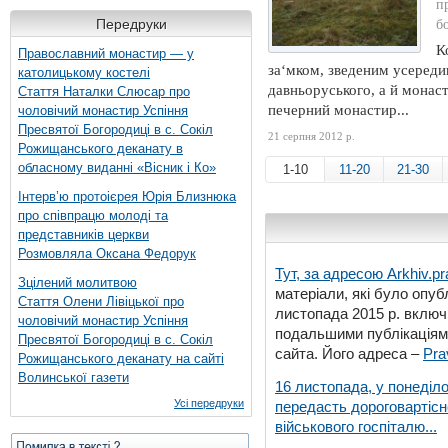
п
Передруки
б
К
Православний монастир — у
за‘мком, зведеним усереди
католицькому костелі
давньоруського, а й монаст
Стаття Наталки Слюсар про
печерний монастир...
чоловічий монастир Успіння
Пресвятої Богородиці в с. Сокіл
21 серпня 2012 р.
Рожищанського деканату в
обласному виданні «Вісник і Ко»
1-10
11-20
21-30
Інтерв’ю протоієрея Юрія Близнюка
про співпрацю молоді та
представників церкви
Розмовляла Оксана Федорук
Тут, за адресою
Arkhiv.pr
Зцілений молитвою
матеріали, які було опубл
Стаття Олени Лівіцької про
листопада 2015 р. включ
чоловічий монастир Успіння
подальшими публікаціями
Пресвятої Богородиці в с. Сокіл
сайта. Його адреса –
Pra
Рожищанського деканату на сайті
Волинської газети
16 листопада, у понеділо
Усі передруки
передасть дороговартіс
військового госпіталю...