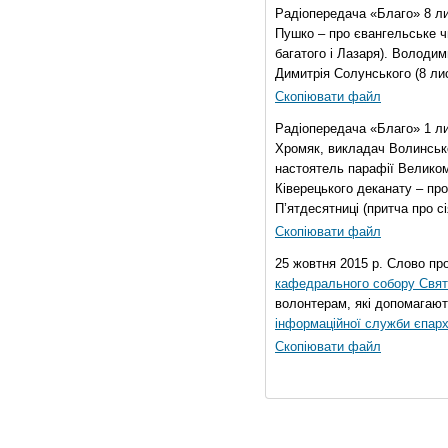
Радіопередача «Благо» 8 ли
Пушко – про євангельське чи
багатого і Лазаря). Володи
Димитрія Солунського (8 ли
Скопіювати файл
Радіопередача «Благо» 1 л
Хромяк, викладач Волинсько
настоятель парафії Велико
Ківерецького деканату – про
П’ятдесятниці (притча про сі
Скопіювати файл
25 жовтня 2015 р. Слово пр
кафедрального собору Свято
волонтерам, які допомагают
інформаційної служби єпарх
Скопіювати файл