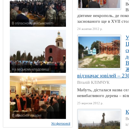
В
В
діятиме некрополь, де поко
заснованого ще в ХVІІ столі
В обласному військкоматі
11 листопада 2015 р.
24 жовтня 2012 р.
У
Ц
с
д
В
Ж
На міському кладовищі
відзначає ювілей – 23
7 листопада 2015 р.
Віталій КЛІМЧУК
Мабуть, дісталася назва се
невибагливого дерева – віль
25 вересня 2012 р.
К
В обласній лікарні
В
3 листопада 2015 р.
Усі фотосесії
і