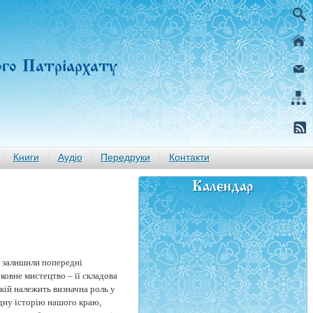
ого Патріархату
Книги
Аудіо
Передруки
Контакти
Календар
у залишили попередні
ковне мистецтво – її складова
якій належить визначна роль у
адну історію нашого краю,