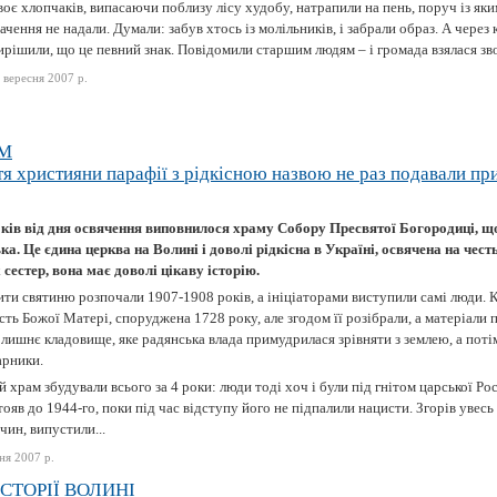
оє хлопчаків, випасаючи поблизу лісу худобу, натрапили на пень, поруч із яки
ачення не надали. Думали: забув хтось із молільників, і забрали образ. А через 
рішили, що це певний знак. Повідомили старшим людям – і громада взялася зво
 вересня 2007 р.
АМ
я християни парафії з рідкісною назвою не раз подавали пр
оків від дня освячення виповнилося храму Собору Пресвятої Богородиці, що
а. Це єдина церква на Волині і доволі рідкісна в Україні, освячена на чест
 сестер, вона має доволі цікаву історію.
ти святиню розпочали 1907-1908 років, а ініціаторами виступили самі люди. 
сть Божої Матері, споруджена 1728 року, але згодом її розібрали, а матеріали
лишнє кладовище, яке радянська влада примудрилася зрівняти з землею, а потім
арники.
 храм збудували всього за 4 роки: люди тоді хоч і були під гнітом царської Росі
ояв до 1944-го, поки під час відступу його не підпалили нацисти. Згорів увесь
чин, випустили...
ня 2007 р.
СТОРІЇ ВОЛИНІ