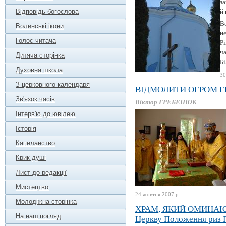
з
Відповідь богослова
й 
В
Волинські ікони
не
Голос читача
Рі
ча
Дитяча сторінка
Бі
Духовна школа
30
З церковного календаря
ВІДМОЛИТИ ОГРОМ Г
Зв'язок часів
Віктор ГРЕБЕНЮК
Інтерв'ю до ювілею
Історія
Капеланство
Крик душі
Лист до редакції
Мистецтво
24 жовтня 2007 р.
Молодіжна сторінка
ХРАМ, ЯКИЙ ОМИНАЮ
На наш погляд
Церкву Положення риз Пр