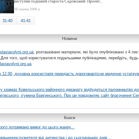
виступив тодішній староста Садовський. Проект...
26 серпня 2006 р.
31-40
41-41
Новини
slaviavolyni.org.ua
, розташовано матеріали, які було опубліковано з 4 лис
 Для того, щоб користуватися подальшими публікаціями, перейдіть, будь
laviavolyni.org.ua
.
 о 12.00, духовна консисторія передасть дороговартісне медичне устатку
я у храмах Ковельського районного деканату відбудеться паломництво до
гівського, ігумена Бригинського. Про це повідомляє сайт благочиння Сer
Книги
рого дотримано вимог до цього жанру...
вященнослужителя від дитинства і до сьогоднішніх днів...