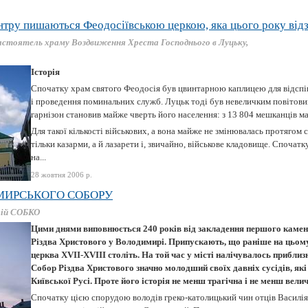
тру пишаються Феодосіївською церкою, яка цього року відз
стоятель храму Воздвиження Хреста Господнього в Луцьку,
Історія
Спочатку храм святого Феодосія був цвинтарною каплицею для відспі
і проведення поминальних служб. Луцьк тоді був невеличким повітови
гарнізон становив майже чверть його населення: з 13 804 мешканців м
Для такої кількості військових, а вона майже не змінювалась протягом с
тільки казарми, а й лазарети і, звичайно, військове кладовище. Спочат
на...
28 жовтня 2006 р.
МИРСЬКОГО СОБОРУ
лій СОБКО
Цими днями виповнюється 240 років від закладення першого каменя
Різдва Христового у Володимирі. Припускають, що раніше на цьому
церква ХVІІ-ХVІІІ століть. На той час у місті налічувалось приблизн
Собор Різдва Христового значно молодший своїх давніх сусідів, які 
Київської Русі. Проте його історія не менш трагічна і не менш велич
Спочатку цією спорудою володів греко-католицький чин отців Василіян