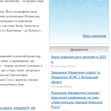
их ансамблях – осередках віри
он. Його географічні межі
олині розташовані Волинська,
льницької та невеличка
 з містами Холм, Замостя та
т) і Кам’янець – до Білорусі...
Увесь календар
Документи
 Замковий чоловічий монастир
Укази єпархіального архієрея в 2015
 замку, у приміщенні, що
р.
м – тюрма, музичне училище, а
02 листопада 2015 р.
 цих стінах знову загорілася
Звернення Управління єпархії та
монахом Святополком
Управління ДСНС у Волинській
и. І ось у вересні єпископ
області
реподобного Іова
18 серпня 2015 р.
Резолюція міжнародної науково-
практичної конференції на тему:
«Християнська традиція Київської
Русі»*
ського деканату, не