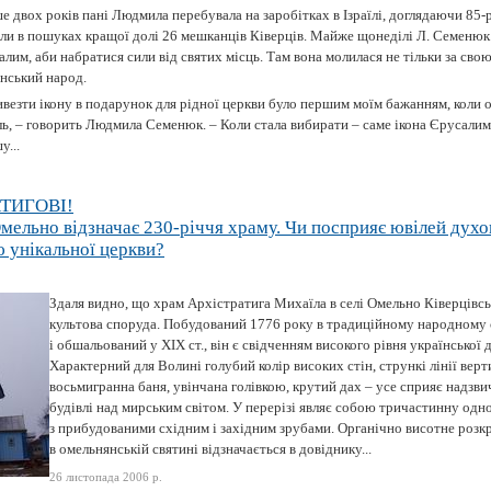
е двох років пані Людмила перебувала на заробітках в Ізраїлі, доглядаючи 85-
али в пошуках кращої долі 26 мешканців Ківерців. Майже щонеділі Л. Семенюк 
лим, аби набратися сили від святих місць. Там вона молилася не тільки за свою 
їнський народ.
ивезти ікону в подарунок для рідної церкви було першим моїм бажанням, коли 
ль, – говорить Людмила Семенюк. – Коли стала вибирати – саме ікона Єрусалим
у...
ТИГОВІ!
мельно відзначає 230-річчя храму. Чи посприяє ювілей дух
 унікальної церкви?
Здаля видно, що храм Архістратига Михаїла в селі Омельно Ківерцівсь
культова споруда. Побудований 1776 року в традиційному народному 
і обшальований у XIX ст., він є свідченням високого рівня української 
Характерний для Волині голубий колір високих стін, стрункі лінії верт
восьмигранна баня, увінчана голівкою, крутий дах – усе сприяє надз
будівлі над мирським світом. У перерізі являє собою тричастинну од
з прибудованими східним і західним зрубами. Органічно висотне розкр
в омельнянській святині відзначається в довіднику...
26 листопада 2006 р.