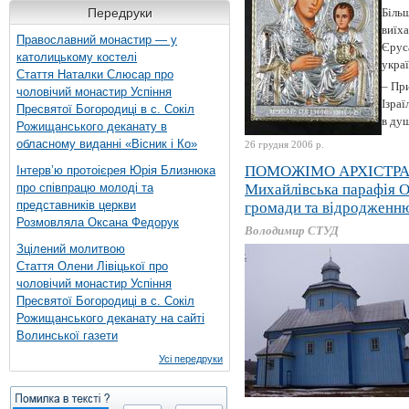
Передруки
Більш
виїх
Православний монастир — у
Єруса
католицькому костелі
укра
Стаття Наталки Слюсар про
– Пр
чоловічий монастир Успіння
Ізраї
Пресвятої Богородиці в с. Сокіл
в душ
Рожищанського деканату в
обласному виданні «Вісник і Ко»
26 грудня 2006 р.
ПОМОЖІМО АРХІСТРА
Інтерв’ю протоієрея Юрія Близнюка
про співпрацю молоді та
Михайлівська парафія О
представників церкви
громади та відродженню
Розмовляла Оксана Федорук
Володимир СТУД
Зцілений молитвою
Стаття Олени Лівіцької про
чоловічий монастир Успіння
Пресвятої Богородиці в с. Сокіл
Рожищанського деканату на сайті
Волинської газети
Усі передруки