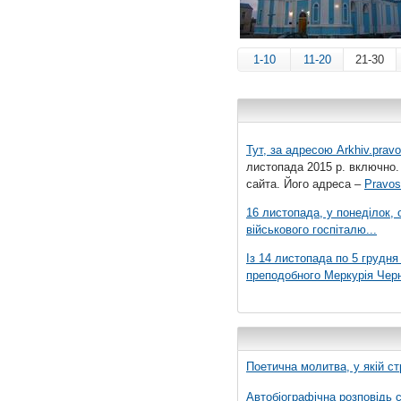
1-10
11-20
21-30
Тут, за адресою
Arkhiv.pravo
листопада 2015 р. включно.
сайта. Його адреса –
Pravos
16 листопада, у понеділок,
військового госпіталю...
Із 14 листопада по 5 грудн
преподобного Меркурія Черні
Поетична молитва, у якій ст
Автобіографічна розповідь с