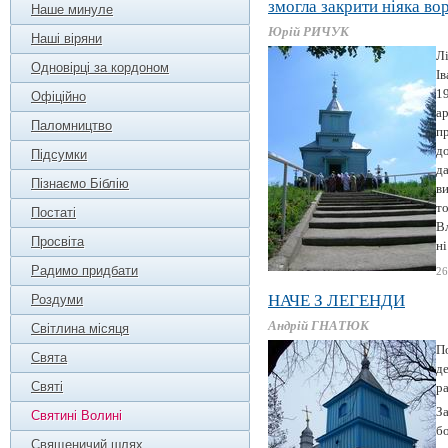
змогла закрити ніяка во
Наше минуле
Юрій РИЧУК
Наші віряни
Лі
Одновірці за кордоном
Ів
1
Офіційно
ар
Паломництво
пр
до
Підсумки
д
Пізнаємо Біблію
ви
т
Постаті
Вл
Просвіта
ні
Радимо придбати
26
НАЧЕ З ЛЕГЕНДИ
Роздуми
Андрій ГНАТЮК
Світлина місяця
По
Свята
де
Святі
ра
За
Святині Волині
бо
Священичий шлях