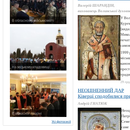
Валерій ШАРАНДІН,
вихованець Волинської духовно
У Вол
В обласному військкоматі
Курем
11 листопада 2015 р.
[кида
Микол
печат
самов
1999 
міськ
канон
На міському кладовищі
прест
7 листопада 2015 р.
тради
29 гру
НЕОЦІНЕННИЙ ДАР
Ківерці сподобилися пр
Андрій ГНАТЮК
Неоц
В обласній лікарні
Патр
3 листопада 2015 р.
Семен
Усі фотосесії
саме