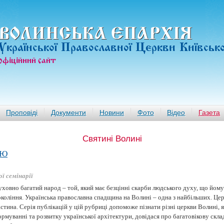
ВОЛИНСЬКА ЄПАРХIЯ
Української Православної Церкви Київськ
офiцiйний сайт
Проповіді
Документи
Новини
Фото
Відео
Газета
Святині Волині
АЮ
ї семінарії
уховно багатий народ – той, який має безцінні скарби людського духу, що йом
коління. Українська православна спадщина на Волині – одна з найбільших. Цер
стина. Серія публікацій у цій рубриці допоможе пізнати різні церкви Волині, 
рмуванні та розвитку української архітектури, довідася про багатовікову скл