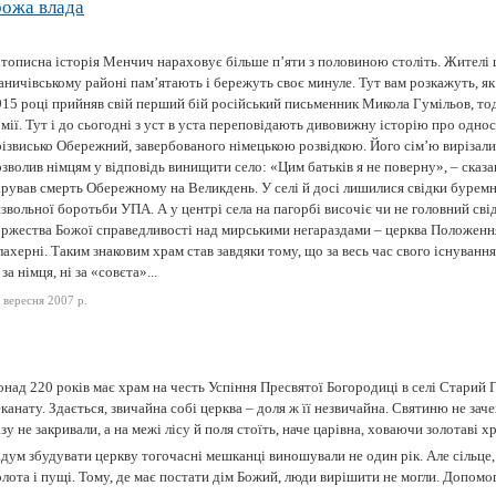
рожа влада
тописна історія Менчич нараховує більше п’яти з половиною століть. Жителі ц
аничівському районі пам’ятають і бережуть своє минуле. Тут вам розкажуть, я
915 році прийняв свій перший бій російський письменник Микола Гумільов, тод
мії. Тут і до сьогодні з уст в уста переповідають дивовижну історію про одно
ізвисько Обережний, завербованого німецькою розвідкою. Його сім’ю вирізали р
зволив німцям у відповідь винищити село: «Цим батьків я не поверну», – сказ
арував смерть Обережному на Великдень. У селі й досі лишилися свідки буремн
звольної боротьби УПА. А у центрі села на пагорбі височіє чи не головний свід
оржества Божої справедливості над мирськими негараздами – церква Положення
ахерні. Таким знаковим храм став завдяки тому, що за весь час свого існування 
 за німця, ні за «совєта»...
 вересня 2007 р.
над 220 років має храм на честь Успіння Пресвятої Богородиці в селі Старий 
канату. Здається, звичайна собі церква – доля ж її незвичайна. Святиню не заче
зу не закривали, а на межі лісу й поля стоїть, наче царівна, ховаючи золотаві х
дум збудувати церкву тогочасні мешканці виношували не один рік. Але сільце,
лота і пущі. Тому, де має постати дім Божий, люди вирішити не могли. Допомо