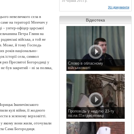
10 червня 2015 р.
Усі документи
ього невеличкого села в
Відеотека
к саме на території Менчич у
і – унтер-офіцер царської
сельчанина Петра Глиня на
адянські війська, а той не
ав. Може, й тому Господь
их років національно-
ок історії села, символ
 риз Пресвятої Богородиці у
Слово в обласному
не був закритий – ні за поляка,
військкоматі
11 листопада 2015 р.
Порицьк Іваничівського
пили кулі війни, її жодного
Проповідь у неділю 23-ту
після П’ятдесятниці
рести в зеленому верховітті.
8 листопада 2015 р.
 у якому вони жили, оточували
гла Сама Богородиця.