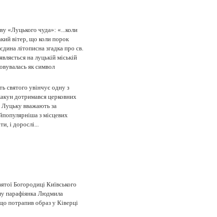
ву «Луцького чуда»: «...коли
акий вітер, що коли порок
 єдина літописна згадка про св.
являється на луцькій міській
товувалась як символ
ь святого увінчує одну з
какун дотримався церковних
у Луцьку вважають за
айпопулярніша з місцевих
, і дорослі...
ятої Богородиці Київського
му парафіянка Людмила
що потрапив образ у Ківерці