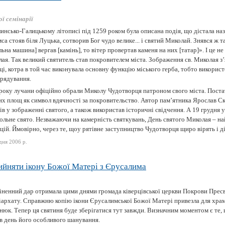
ї семінарії
инсько-Галицькому літописі під 1259 роком була описана подія, що дістала наз
са стояв біля Луцька, сотворив Бог чудо велике... і святий Миколай. Знявся ж т
льна машина] вергав [камінь], то вітер провертав каменя на них [татар]». І це не
ая. Так великий святитель став покровителем міста. Зображення св. Миколая з’
ці, котра в той час виконувала основну функцію міського герба, тобто викорис
рядування.
року лучани офіційно обрали Миколу Чудотворця патроном свого міста. Постат
их площ як символ вдячності за покровительство. Автор пам’ятника Ярослав С
ів у зображенні святого, а також використав історичні свідчення. А 19 грудня 
ольне свято. Незважаючи на камерність святкувань, День святого Миколая – н
цій. Ймовірно, через те, щоу рятівне заступництво Чудотворця щиро вірять і діти
дня 2006 р.
ийняти ікону Божої Матері з Єрусалима
іненний дар отримала цими днями громада ківерцівської церкви Покрови Пресв
іархату. Справжню копію ікони Єрусалимської Божої Матері привезла для хра
юк. Тепер ця святиня буде зберігатися тут завжди. Визначним моментом є те, 
 в день його особливого шанування.