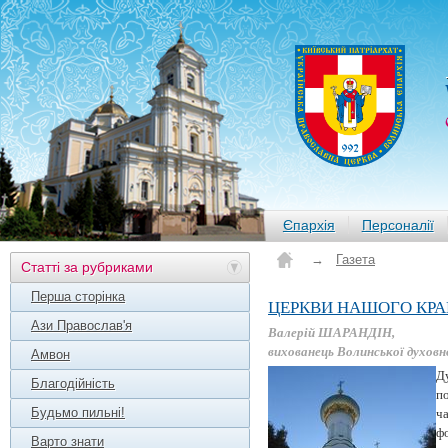
Єпархія
Персоналії
→
Газета
Статті за рубриками
Перша сторінка
ЦЕРКВИ НАШОГО КР
Ази Православ'я
Валерій ШАРАНДІН,
вихованець Волинської духовно
Амвон
Д
Благодійність
по
Будьмо пильні!
ча
фо
Варто знати