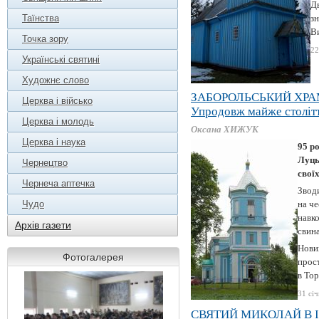
Дв
Таїнства
зн
Ви
Точка зору
22
Українські святині
Художнє слово
ЗАБОРОЛЬСЬКИЙ ХР
Церква і військо
Упродовж майже столітт
Церква і молодь
Оксана ХИЖУК
Церква і наука
95 р
Луцьк
Чернецтво
своїх
Чернеча аптечка
Зводи
Чудо
на че
навко
Архів газети
свин
Новий
Фотогалерея
прост
в Тор
31 січ
СВЯТИЙ МИКОЛАЙ В І