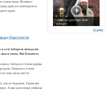
м стояла ікона. Великого
кілька днів усе повторилося.
дити храм...
Слово на цвинтарі біля
Гаразджі
7 листопада 2015 р.
Усі відео
иклад благочестя
 в селі Забороль неподалік
ь цього свята. Які більшість
Колисьу Заборолі стояла церква
 продали. Лишилось тільки
 на тому місці звести
ї, але не бідували. Таким він
 верх. А вже коли німці увійшли