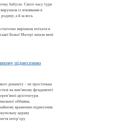
річну бабусю. Свого часу туди
вирушала із земляками в
родину, а й за весь
остаточно вирішила поїхати в
ської Божої Матері запала мені
овному піднесенню
кого деканату – не простенька
стилі на кам’яному фундаменті
дерев’яної архітектури.
икальної оббивки,
вичайному враженню піднесення
нокупольну церкву
иття інтер’єру