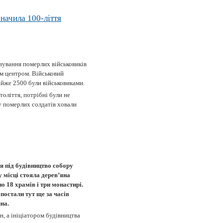
начила 100-ліття
вування померлих військовиків
м центром. Військовий
айже 2500 були військовиками.
толіття, потрібні були не
ку померлих солдатів ховали
 під будівництво собору
 місці стояла дерев’яна
о 18 храмів і три монастирі.
постали тут ще за часів
на.
, а ініціатором будівництва