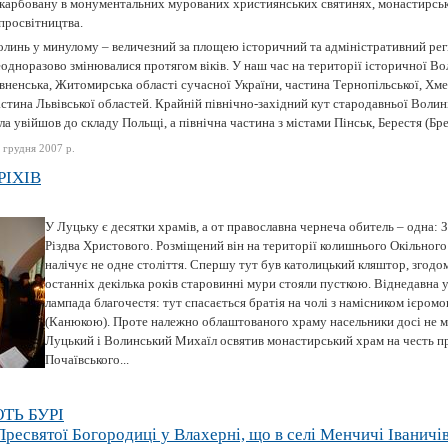
акарбовану в монументальних мурованих християнських святинях, монастирськ
просвітництва.
олинь у минулому – величезний за площею історичний та адміністративний регі
одноразово змінювалися протягом віків. У наш час на території історичної В
вненська, Житомирська області сучасної України, частина Тернопільської, Хме
стина Львівської областей. Крайній північно-західний кут стародавньої Волині
ла увійшов до складу Польщі, а північна частина з містами Пінськ, Берестя (Брес
 грудня 2007 р.
РІХІВ
У Луцьку є десятки храмів, а от православна чернеча обитель – одна:
Різдва Христового. Розміщений він на території колишнього Окільного
налічує не одне століття. Спершу тут був католицький кляштор, згодо
останніх декілька років старовинні мури стояли пусткою. Віднедавна у
лампада благочестя: тут спасається братія на чолі з намісником ієро
(Канюкою). Проте належно облаштованого храму насельники досі не мал
Луцький і Волинський Михаїл освятив монастирський храм на честь п
Почаївського...
ТЬ БУРІ
есвятої Богородиці у Влахерні, що в селі Менчичі Іваничів