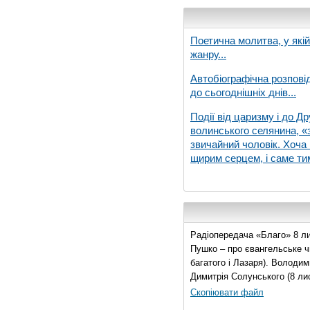
Поетична молитва, у які
жанру...
Автобіографічна розпові
до сьогоднішніх днів...
Події від царизму і до Др
волинського селянина, «з
звичайний чоловік. Хоча 
щирим серцем, і саме тим
Радіопередача «Благо» 8 ли
Пушко – про євангельське чи
багатого і Лазаря). Володи
Димитрія Солунського (8 ли
Скопіювати файл