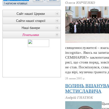
Олеся ЮРЧЕНКО
Сайт нашої Церкви
Сайти нашої єпархії
Наші банери
Лічильники
священнослужителі – взагал
incognita». Якось на запи
СЕМІНАРІЯ?» заклопотана 
рясі, що стояв поряд, зовс
не став. Посміхнувся, схва
ода вірі, музична грамота д
28 липня 2005 р.
ВОЛИНЬ ВШАНУВА
МСТИСЛАВИЧА
Андрій ГНАТЮК
Цьог
засн