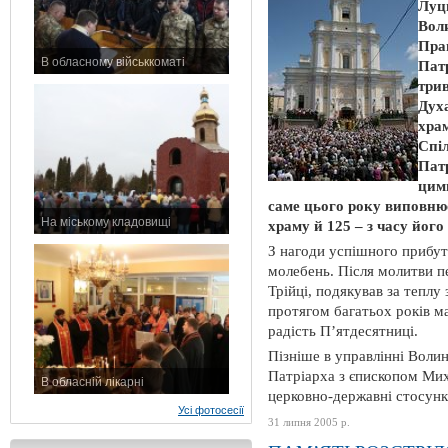
Луць
Вол
Пра
В обласному військкоматі
Пат
11 листопада 2015 р.
три
Дух
храм
Спі
Патр
цим
саме цього року виповнює
На міському кладовищі
храму й 125 – з часу йог
7 листопада 2015 р.
З нагоди успішного прибут
молебень. Після молитви п
Трійці, подякував за теплу
протягом багатьох років м
радість П’ятдесятниці.
Пізніше в управлінні Волин
Патріарха з єпископом Ми
В обласній лікарні
церковно-державні стосунки
3 листопада 2015 р.
Усі фотосесії
31 липня 2005 р.