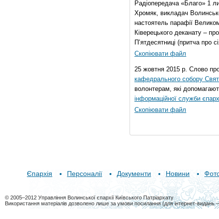
Радіопередача «Благо» 1 л
Хромяк, викладач Волинсько
настоятель парафії Велико
Ківерецького деканату – про
П’ятдесятниці (притча про сі
Скопіювати файл
25 жовтня 2015 р. Слово пр
кафедрального собору Свято
волонтерам, які допомагают
інформаційної служби єпарх
Скопіювати файл
Єпархія
Персоналії
Документи
Новини
Фот
© 2005–2012 Управління Волинської єпархії Київського Патріархату
Використання матеріалів дозволено лише за умови посилання (для інтернет-видань 