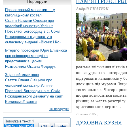
ПАМ’ЯТІ РОЗСТРІЛ
Передруки
Андрій ГНАТЮК
Православний монастир — у
католицькому костелі
Стаття Наталки Слюсар про
чоловічий монастир Успіння
Пресвятої Богородиці в с. Сокіл
Рожищанського деканату в
обласному виданні «Вісник і Ко»
Інтерв’ю протоієрея Юрія Близнюка
про співпрацю молоді та
представників церкви
Розмовляла Оксана Федорук
реальне звільнення в’язнів
що засуджена за антирадянс
Зцілений молитвою
підтримати нападників у 
Стаття Олени Лівіцької про
двох днів під мурами Луць
чоловічий монастир Успіння
тисяч чоловік. Чотири рок
Пресвятої Богородиці в с. Сокіл
щодня возноситься молитва
Рожищанського деканату на сайті
річниці за жертв розстріл
Волинської газети
християнських церков...
Усі передруки
29 липня 2005 р.
ДУХОВНА КУЗНЯ