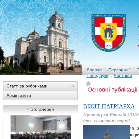
Єпархія
Персоналії
П
Передруки
Контакти
Статті за рубриками
Основні публікації
Архів газети
ВІЗИТ ПАТРІАРХА
Фотогалерея
Протоієрей Віталій СОБ
прес-секретар єпархії
19–
пере