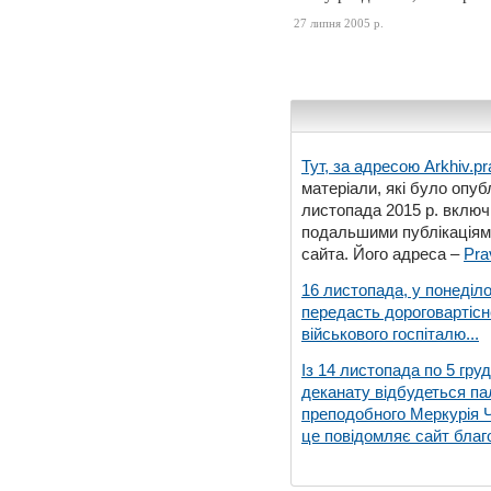
27 липня 2005 р.
Тут, за адресою
Arkhiv.pr
матеріали, які було опубл
листопада 2015 р. включ
подальшими публікаціями
сайта. Його адреса –
Pra
16 листопада, у понеділо
передасть дороговартіс
військового госпіталю...
Із 14 листопада по 5 гру
деканату відбудеться па
преподобного Меркурія Че
це повідомляє сайт благо