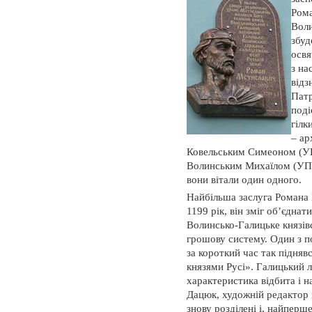
Рома
Воли
збуд
освя
з на
відз
Патр
поді
гілк
– ар
Ковельським Симеоном (У
Волинським Михаїлом (УПЦ
вони вітали один одного.
Найбільша заслуга Романа 
1199 рік, він зміг об’єднат
Волинсько-Галицьке князівс
грошову систему. Один з п
за короткий час так підняв
князями Русі». Галицький 
характеристика відбита і н
Дацюк, художній редактор 
знову розділені і, найперше