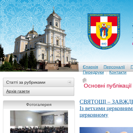
Єпархія
Персоналії
П
Передруки
Контакти
Статті за рубриками
Основні публікації
Архів газети
СВЯТОЩІ – ЗАВЖД
Фотогалерея
Із ветхими церковним
церковному