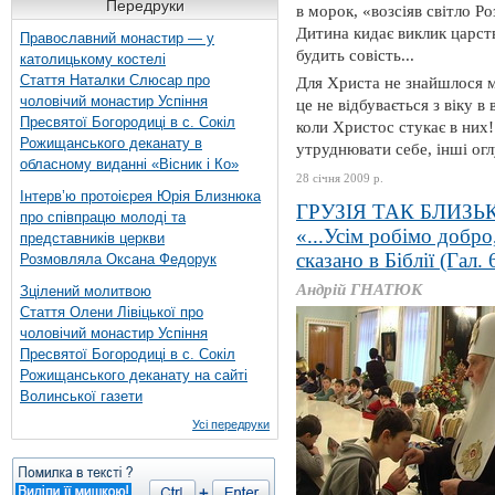
Передруки
в морок, «возсіяв світло Р
Дитина кидає виклик царств
Православний монастир — у
будить совість...
католицькому костелі
Стаття Наталки Слюсар про
Для Христа не знайшлося мі
чоловічий монастир Успіння
це не відбувається з віку в
Пресвятої Богородиці в с. Сокіл
коли Христос стукає в них
Рожищанського деканату в
утруднювати себе, інші огл
обласному виданні «Вісник і Ко»
28 січня 2009 р.
Інтерв’ю протоієрея Юрія Близнюка
ГРУЗІЯ ТАК БЛИЗЬ
про співпрацю молоді та
«...Усім робімо добро
представників церкви
сказано в Біблії (Гал. 
Розмовляла Оксана Федорук
Андрій ГНАТЮК
Зцілений молитвою
Стаття Олени Лівіцької про
чоловічий монастир Успіння
Пресвятої Богородиці в с. Сокіл
Рожищанського деканату на сайті
Волинської газети
Усі передруки