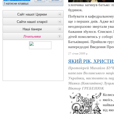
хлопчика загинув батько: 
будинок.
Сайт нашої Церкви
Побувати в кафедральному с
ще з перших днів. Адже всі
Сайти нашої єпархії
неодноразово звертали уваг
Наші банери
бажання збулося. Єпископ 
Лічильники
дітей помолитись у соборі з
Батьківщині. Прийшли груз
напередодні Введення Прес
27 січня 2009 р.
ЯКИЙ РІК, ХРИСТ
Протоієрей Михайло БУЧ
капелан Волинського наці
Українки, настоятель пар
Маяки (Княгинінок) Луцьк
Віктор ГРЕБЕНЮК
Колись
якоїсь
найваж
від як