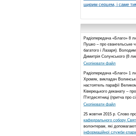
щирим серцем, і саме тим
Радіопередача «Благо» 8 ли
Пушко – про євангельське чи
багатого і Лазаря). Володи
Димитрія Солунського (8 ли
Скопіювати файл
Радіопередача «Благо» 1 л
Хромяк, викладач Волинсько
настоятель парафії Велико
Ківерецького деканату – про
П’ятдесятниці (притча про сі
Скопіювати файл
25 жовтня 2015 р. Слово пр
кафедрального собору Свято
волонтерам, які допомагают
інформаційної служби єпарх