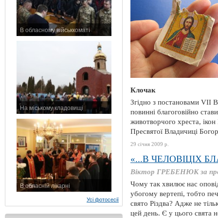
В обласному військкоматі
11 листопада 2015 р.
Клочак
Згідно з постановами VII В
На міському кладовищі
повинні благоговійно став
7 листопада 2015 р.
животворчого хреста, ікон
Пресвятої Владичиці Богород
29 січня 2009 р.
«...В ЧЕЛОВІЦІХ 
Віктор ГРЕБЕНЮК за пр
Чому так хвилює нас опові
В обласній лікарні
убогому вертепі, тобто пе
3 листопада 2015 р.
Усі фотосесії
свято Різдва? Адже не тіль
цей день. Є у цього свята 