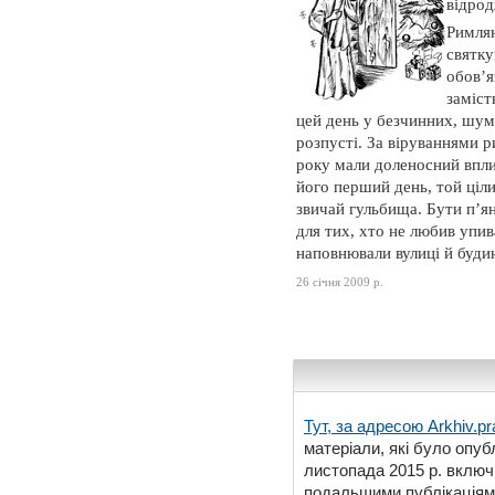
відро
Римлян
святку
обов’я
заміст
цей день у безчинних, шум
розпусті. За віруваннями р
року мали доленосний вплив
його перший день, той ціли
звичай гульбища. Бути п’я
для тих, хто не любив упив
наповнювали вулиці й будин
26 січня 2009 р.
Тут, за адресою
Arkhiv.pr
матеріали, які було опубл
листопада 2015 р. включ
подальшими публікаціями