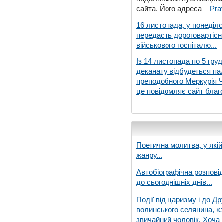
сайта. Його адреса –
Pra
16 листопада, у понеділо
передасть дороговартіс
військового госпіталю...
Із 14 листопада по 5 гру
деканату відбудеться па
преподобного Меркурія Че
це повідомляє сайт благо
Поетична молитва, у які
жанру...
Автобіографічна розпові
до сьогоднішніх днів...
Події від царизму і до Др
волинського селянина, «з
звичайний чоловік. Хоча 