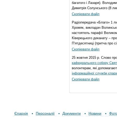
багатого і Лазаря). Володи
Димитрія Солунського (8 ли
Скопіювати файл
Радіопередача «Благо» 1 л
Хромяк, викладач Волинсько
настоятель парафії Велико
Ківерецького деканату – про
П’ятдесятниці (притча про сі
Скопіювати файл
25 жовтня 2015 р. Слово пр
кафедрального собору Свято
волонтерам, які допомагают
інформаційної служби єпарх
Скопіювати файл
Єпархія
Персоналії
Документи
Новини
Фот