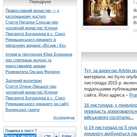
Передруки
Г
Я
Православний монастир — у
католицькому костелі
р
Стаття Наталки Слюсар про
В
чоловічий монастир Успіння
22
Пресвятої Богородиці в с. Сокіл
Рожищанського деканату в
обласному виданні «Вісник і Ко»
Інтерв’ю протоієрея Юрія Близнюка
про співпрацю молоді та
представників церкви
Тут, за адресою
Arkhiv.pr
Розмовляла Оксана Федорук
матеріали, які було опубл
Зцілений молитвою
листопада 2015 р. включ
Стаття Олени Лівіцької про
подальшими публікаціями
чоловічий монастир Успіння
сайта. Його адреса –
Pra
Пресвятої Богородиці в с. Сокіл
Рожищанського деканату на сайті
16 листопада, у понеділо
Волинської газети
передасть дороговартіс
військового госпіталю...
Усі передруки
Із 14 листопада по 5 гру
деканату відбудеться па