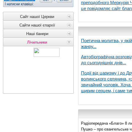
преподобного Меркурія Че
це повідомляє сайт благо
Сайт нашої Церкви
Сайти нашої єпархії
Наші банери
Поетична молитва, у які
Лічильники
жанру...
Автобіографічна розпові
до сьогоднішніх днів...
Події від царизму і до Др
волинського селянина, «з
звичайний чоловік. Хоча 
щирим серцем, і саме тим
Радіопередача «Благо» 8 ли
Пушко – про євангельське чи