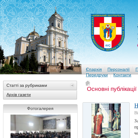
Єпархія
Персоналії
П
Передруки
Контакти
Статті за рубриками
Основні публікації
Архів газети
Н
Фотогалерея
В
З
п
ч