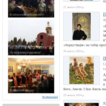
о
27 лютого 2014 р.
Г
В обласному військкоматі
11 листопада 2015 р.
Я
«
з
М
б
«беркутівців» на табір прот
26 лютого 2014 р.
На міському кладовищі
7 листопада 2015 р.
П
С
к
А
з
я
його, Авеля. І був Авель па
В обласній лікарні
3 листопада 2015 р.
23 лютого 2014 р.
Усі фотосесії
«