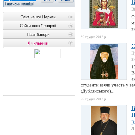
В
В
С
Сайт нашої Церкви
м
Сайти нашої єпархії
в
Наші банери
30 грудня 2012 р.
Лічильники
П
в
1
В
а
студенти взяли участь у в
(Дублянського)...
29 грудня 2012 р.
В
П
р
Л