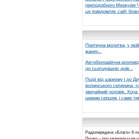
преподобного Меркурія Че
це повідомляє сайт благо
Поетична молитва, у які
жанру...
Автобіографічна розпові
до сьогоднішніх днів...
Події від царизму і до Др
волинського селянина, «з
звичайний чоловік. Хоча 
щирим серцем, і саме тим
Радіопередача «Благо» 8 ли
Пушко – про євангельське чи