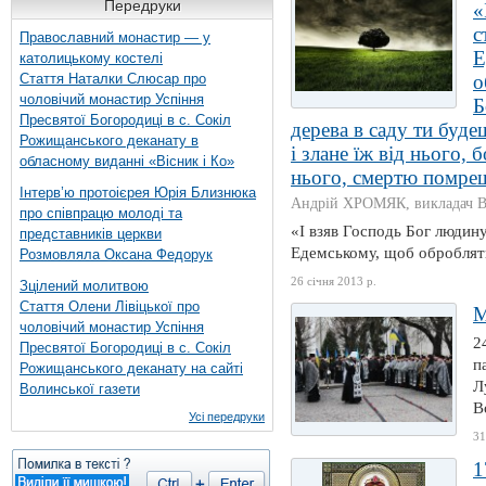
Передруки
«
с
Православний монастир — у
Е
католицькому костелі
Стаття Наталки Слюсар про
о
чоловічий монастир Успіння
Б
Пресвятої Богородиці в с. Сокіл
дерева в саду ти будеш
Рожищанського деканату в
і злане їж від нього, б
обласному виданні «Вісник і Ко»
нього, смертю помреш
Інтерв’ю протоієрея Юрія Близнюка
Андрій ХРОМЯК, викладач В
про співпрацю молоді та
«І взяв Господь Бог людину,
представників церкви
Едемському, щоб обробляти 
Розмовляла Оксана Федорук
26 січня 2013 р.
Зцілений молитвою
Стаття Олени Лівіцької про
М
чоловічий монастир Успіння
2
Пресвятої Богородиці в с. Сокіл
п
Рожищанського деканату на сайті
Л
Волинської газети
В
Усі передруки
31
1