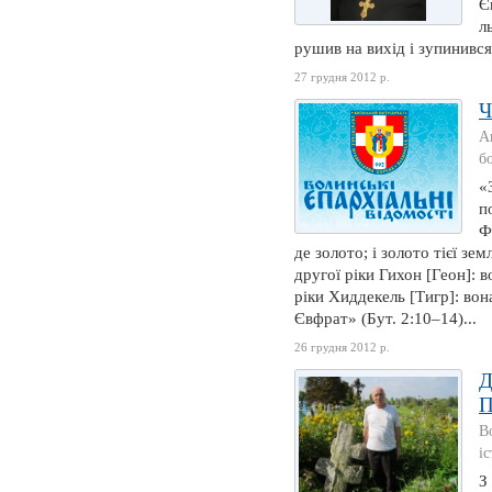
Є
л
рушив на вихід і зупинився
27 грудня 2012 р.
Ч
А
б
«
п
Ф
де золото; і золото тієї зем
другої ріки Гихон [Геон]: 
ріки Хиддекель [Тигр]: вон
Євфрат» (Бут. 2:10–14)...
26 грудня 2012 р.
Д
П
В
і
З