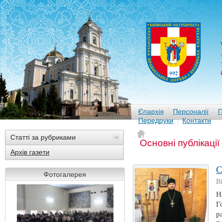
Єпархія
Персоналії
П
Передруки
Контакти
Статті за рубриками
Основні публікації
Архів газети
С
Фотогалерея
В
Н
Г
р