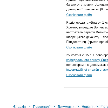
багатого і Лазаря). Володи
Димитрія Солунського (8 ли
Скопіювати файл
Радіопередача «Благо» 1 л
Хромяк, викладач Волинсько
настоятель парафії Велико
Ківерецького деканату – про
П’ятдесятниці (притча про сі
Скопіювати файл
25 жовтня 2015 р. Слово пр
кафедрального собору Свято
волонтерам, які допомагают
інформаційної служби єпарх
Скопіювати файл
Єпархія
Персоналії
Документи
Новини
Фот