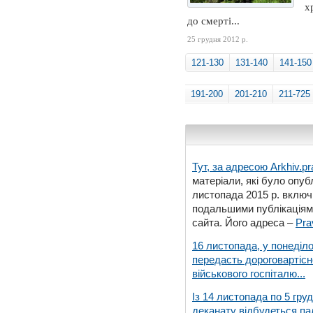
х
до смерті...
25 грудня 2012 р.
121-130
131-140
141-150
191-200
201-210
211-725
Тут, за адресою
Arkhiv.pr
матеріали, які було опубл
листопада 2015 р. включ
подальшими публікаціями
сайта. Його адреса –
Pra
16 листопада, у понеділо
передасть дороговартіс
військового госпіталю...
Із 14 листопада по 5 гру
деканату відбудеться па