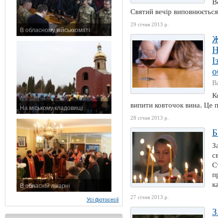
В
Святий вечір виповнюється 4
29 січня 2013 р.
В обласному військкоматі
Ж
11 листопада 2015 р.
Н
І
о
В
К
випити ковточок вина. Це пр
На міському кладовищі
7 листопада 2015 р.
28 січня 2013 р.
Б
З
с
С
п
к
В обласній лікарні
3 листопада 2015 р.
27 січня 2013 р.
Усі фотосесії
З