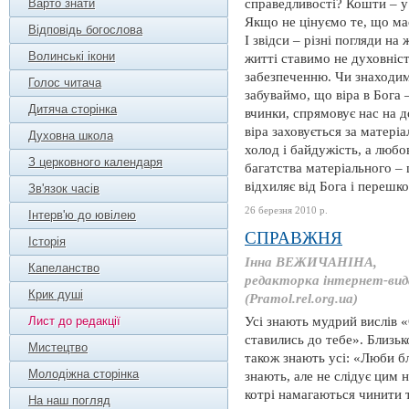
Варто знати
справедливості? Кошти – у 
Якщо не цінуємо те, що має
Відповідь богослова
І звідси – різні погляди на
Волинські ікони
житті ставимо не духовніст
забезпеченню. Чи знаходимо
Голос читача
забуваймо, що віра в Бога –
Дитяча сторінка
вчинки, спрямовує нас на д
віра заховується за матері
Духовна школа
холод і байдужість, а любов
З церковного календаря
багатства матеріального – 
відхиляє від Бога і перешк
Зв'язок часів
26 березня 2010 р.
Інтерв'ю до ювілею
СПРАВЖНЯ
Історія
Інна ВЕЖИЧАНІНА,
Капеланство
редакторка інтернет-вид
Крик душі
(Pramol.rel.org.ua)
Лист до редакції
Усі знають мудрий вислів «
ставились до тебе». Близьк
Мистецтво
також знають усі: «Люби бл
Молодіжна сторінка
знають, але не слідує цим 
котрі намагаються чинити т
На наш погляд