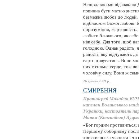
Нещодавно ми відзначали Д
повинна бути мати-христия
безмежна любов до людей, 
відблиском Божої любові. М
порозуміння, жертовність.
любити ближнього, як себе
ніж себе. Для того, щоб на
голодною. Однак радість, як
радості, яку відчувають ді
варто дивуватись. Вони мо
них є сильне серце, тож во
чоловічу силу. Вони ж семи
26 травня 2009 р.
СМИРЕННЯ
Протоієрей Михайло БУЧ
капелан Волинського наці
Українки, настоятель пар
Маяки (Княгинінок) Луцьк
«Бог гордим противиться, 
Першому соборному послан
християнська чеснота і чи