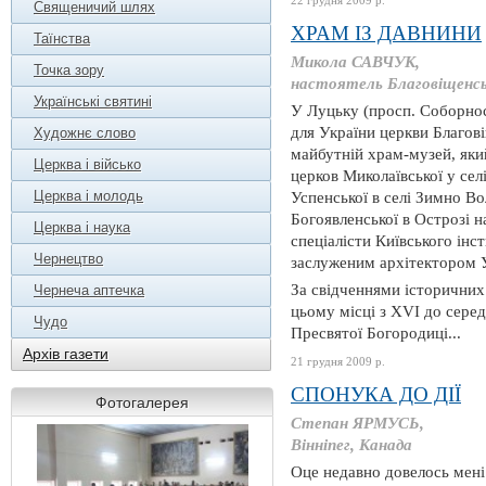
22 грудня 2009 р.
Священичий шлях
ХРАМ ІЗ ДАВНИНИ
Таїнства
Микола САВЧУК,
Точка зору
настоятель Благовіщенськ
Українські святині
У Луцьку (просп. Соборност
для України церкви Благов
Художнє слово
майбутній храм-музей, яки
Церква і військо
церков Миколаївської у сел
Церква і молодь
Успенської в селі Зимно Во
Богоявленської в Острозі 
Церква і наука
спеціалісти Київського інс
Чернецтво
заслуженим архітектором 
За свідченнями історичних
Чернеча аптечка
цьому місці з ХVІ до серед
Чудо
Пресвятої Богородиці...
Архів газети
21 грудня 2009 р.
СПОНУКА ДО ДІЇ
Фотогалерея
Степан ЯРМУСЬ,
Вінніпег, Канада
Оце недавно довелось мені