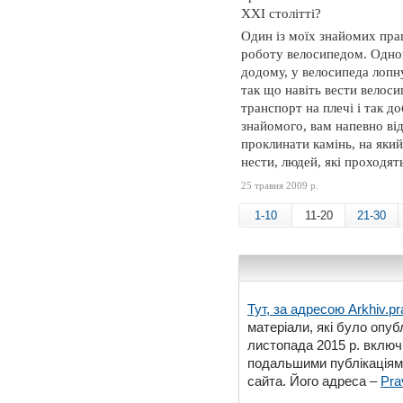
XXI столітті?
Один із моїх знайомих прац
роботу велосипедом. Одного
додому, у велосипеда лопну
так що навіть вести велос
транспорт на плечі і так д
знайомого, вам напевно ві
проклинати камінь, на який
нести, людей, які проходят
25 травня 2009 р.
1-10
11-20
21-30
Тут, за адресою
Arkhiv.pr
матеріали, які було опубл
листопада 2015 р. включ
подальшими публікаціями
сайта. Його адреса –
Pra