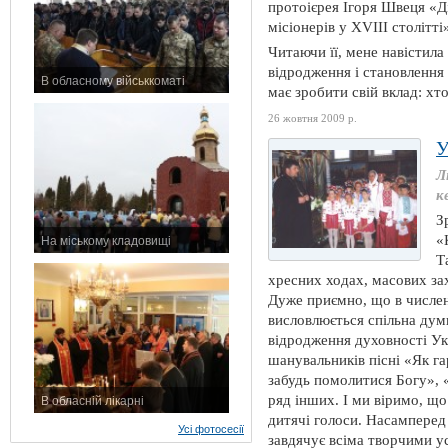
протоієрея Ігоря Швеця «Д
місіонерів у ХVІІІ столітті
Читаючи її, мене навістила
відродження і становлення 
В обласному військкоматі
має зробити свій вклад: хт
11 листопада 2015 р.
26 жовтня 2009 р.
У
Л
к
З
«
На міському кладовищі
Т
7 листопада 2015 р.
хресних ходах, масових за
Дуже приємно, що в числе
висловлюється спільна думк
відродження духовності У
шанувальників пісні «Як г
забудь помолитися Богу», 
ряд інших. І ми віримо, щ
В обласній лікарні
дитячі голоси. Насамперед
3 листопада 2015 р.
Усі фотосесії
завдячує всіма творчими у