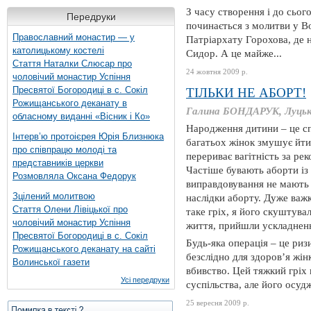
З часу створення і до сьог
Передруки
починається з молитви у В
Православний монастир — у
Патріархату Горохова, де 
католицькому костелі
Сидор. А це майже...
Стаття Наталки Слюсар про
24 жовтня 2009 р.
чоловічий монастир Успіння
Пресвятої Богородиці в с. Сокіл
ТІЛЬКИ НЕ АБОРТ!
Рожищанського деканату в
Галина БОНДАРУК, Луць
обласному виданні «Вісник і Ко»
Народження дитини – це сп
Інтерв’ю протоієрея Юрія Близнюка
багатьох жінок змушує йти 
про співпрацю молоді та
перериває вагітність за рек
представників церкви
Частіше бувають аборти із 
Розмовляла Оксана Федорук
виправдовування не мають 
Зцілений молитвою
наслідки аборту. Дуже важк
Стаття Олени Лівіцької про
таке гріх, я його скуштува
чоловічий монастир Успіння
життя, прийшли ускладненн
Пресвятої Богородиці в с. Сокіл
Будь-яка операція – це риз
Рожищанського деканату на сайті
безслідно для здоров’я жін
Волинської газети
вбивство. Цей тяжкий гріх
Усі передруки
суспільства, але його осудж
25 вересня 2009 р.