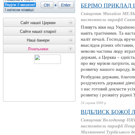
БЕРІМО ПРИКЛАД 
Священик Михайло МЕЛ
настоятель парафії Свято
Сайт нашої Церкви
Пливуть віки над Україною
Сайти нашої єпархії
навіть трагічними. Та наст
наліт печалі. Господь вруч
Наші банери
внаслідок різних обставин,
Лічильники
неволю частина люду втрат
державі, а Церква – єдніст
про яку мріяли патріоти, 
розвитку нашого народу, йо
Розбудова держави, благопо
роздумують державні діячі,
з нас готовий докласти усі
розвитку і розквіту рідної
24 серпня 2009 р.
ВІДБЛИСК БОЖОЇ 
Священик Володимир ПИР
настоятель парафії Покро
Миляновичі Турійського д