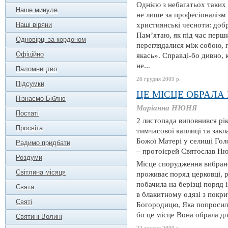
Однією з небагатьох таких
Наше минуле
не лише за професіоналізм 
Наші віряни
християнські чесноти: добр
Пам’ятаю, як під час перши
Одновірці за кордоном
переглядалися між собою, 
Офіційно
якась». Справді-бо дивно, 
не...
Паломництво
26 грудня 2009 р.
Підсумки
ЦЕ МІСЦЕ ОБРАЛА
Пізнаємо Біблію
Маріанна НЮНЯ
Постаті
2 листопада виповнився рі
Просвіта
тимчасової каплиці та зак
Божої Матері у селищі Гол
Радимо придбати
– протоієрей Святослав Ню
Роздуми
Місце спорудження вибран
Світлина місяця
проживає поряд церковці, р
побачила на берізці поряд і
Свята
в блакитному одязі з покри
Святі
Богородицю, Яка попросила
бо це місце Вона обрала дл
Святині Волині