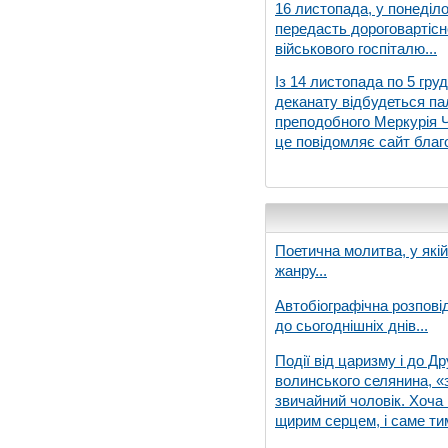
16 листопада, у понеділо
передасть дороговартіс
військового госпіталю...
Із 14 листопада по 5 гру
деканату відбудеться па
преподобного Меркурія Че
це повідомляє сайт благо
Поетична молитва, у які
жанру...
Автобіографічна розпові
до сьогоднішніх днів...
Події від царизму і до Др
волинського селянина, «з
звичайний чоловік. Хоча 
щирим серцем, і саме тим