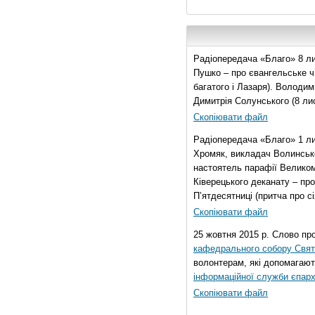
Радіопередача «Благо» 8 ли
Пушко – про євангельське чи
багатого і Лазаря). Володи
Димитрія Солунського (8 ли
Скопіювати файл
Радіопередача «Благо» 1 л
Хромяк, викладач Волинсько
настоятель парафії Велико
Ківерецького деканату – про
П’ятдесятниці (притча про сі
Скопіювати файл
25 жовтня 2015 р. Слово пр
кафедрального собору Свято
волонтерам, які допомагают
інформаційної служби єпарх
Скопіювати файл