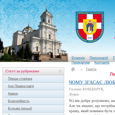
Єпархія
Персоналії
П
Передруки
Контакти
→
Газета
Статті за рубриками
Ли
Перша сторінка
ЧОМУ ЗГАСАЄ ЛЮБО
Ази Православ'я
Галина БОНДАРУК,
Амвон
Луцьк
Усі ми добре розуміємо, на
Благодійність
Але чи знаємо, що потрібн
Будьмо пильні!
храму, який повинен бути 