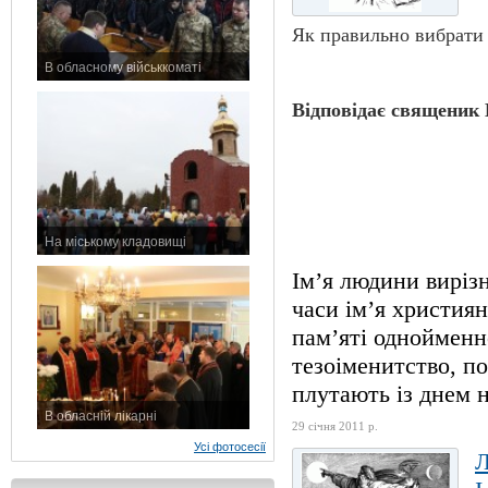
Як правильно вибрати 
В обласному військкоматі
11 листопада 2015 р.
Відповідає священик 
На міському кладовищі
7 листопада 2015 р.
Ім’я людини вирізн
часи ім’я христия
пам’яті однойменн
тезоіменитство, по
плутають із днем н
В обласній лікарні
29 січня 2011 р.
3 листопада 2015 р.
Усі фотосесії