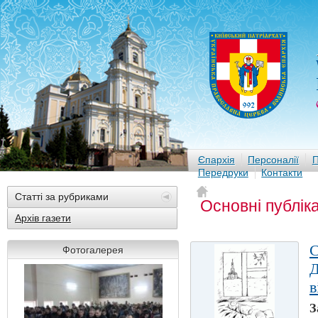
Єпархія
Персоналії
П
Передруки
Контакти
Статті за рубриками
Основні публіка
Архів газети
Фотогалерея
Д
в
З