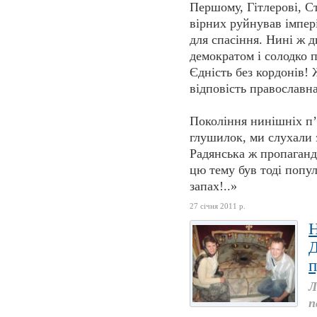
Першому, Гітлерові, Ст
вірних руйнував імпері
для спасіння. Нині ж
демократом і солодко п
Єдність без кордонів! 
відповість православн
Покоління нинішніх п’
глушилок, ми слухали 
Радянська ж пропаганда
цю тему був тоді попул
запах!..»
27 січня 2011 р.
Д
п
Л
п