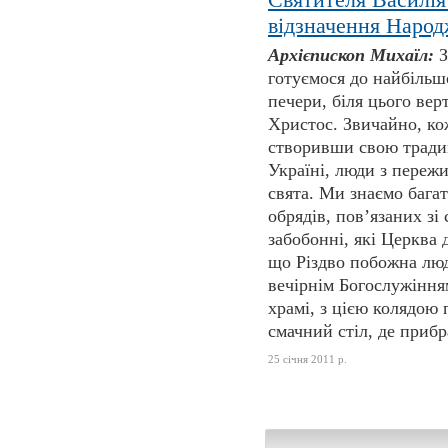
відзначення Наро
Архієпископ Михаїл:
З
готуємося до найбільшо
печери, біля цього вер
Христос. Звичайно, кож
створивши свою традиці
Україні, люди з переж
свята. Ми знаємо багат
обрядів, пов’язаних зі
забобонні, які Церква 
що Різдво побожна люд
вечірнім Богослужінням
храмі, з цією колядою 
смачний стіл, де прибра
25 січня 2011 р.