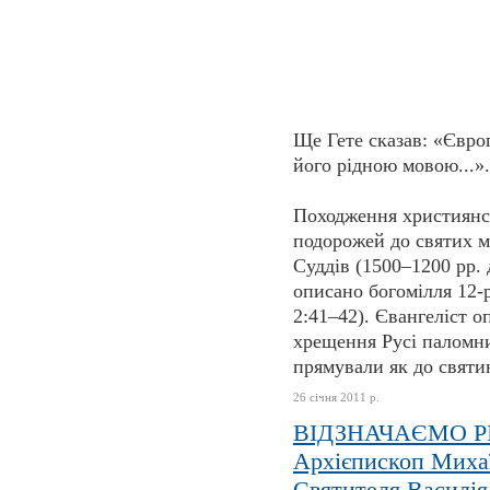
Ще Гете сказав: «Євро
його рідною мовою...».
Походження християнсь
подорожей до святих мі
Суддів (1500–1200 рр.
описано богомілля 12-р
2:41–42). Євангеліст о
хрещення Русі паломни
прямували як до святинь
26 січня 2011 р.
ВІДЗНАЧАЄМО Р
Архієпископ Михаї
Святителя Василія