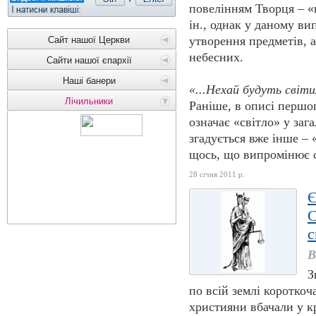
повелінням Творця – «н
ін., однак у даному ви
утворення предметів, 
Сайт нашої Церкви
небесних.
Сайти нашої єпархії
Наші банери
«...Нехай будуть світи
Лічильники
Раніше, в описі першог
означає «світло» у заг
згадується вже інше – 
щось, що випромінює с
28 січня 2011 р.
С
с
В
З
по всій землі коротко
християни вбачали у к