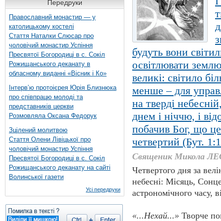
І
Передруки
т
Православний монастир — у
д
католицькому костелі
Стаття Наталки Слюсар про
з
чоловічий монастир Успіння
будуть вони світи
Пресвятої Богородиці в с. Сокіл
освітлювати землю.
Рожищанського деканату в
обласному виданні «Вісник і Ко»
великі: світило бі
Інтерв’ю протоієрея Юрія Близнюка
менше – для управл
про співпрацю молоді та
на тверді небесній
представників церкви
днем і ніччю, і ві
Розмовляла Оксана Федорук
побачив Бог, що це 
Зцілений молитвою
Стаття Олени Лівіцької про
четвертий (Бут. 1:
чоловічий монастир Успіння
Священик Микола Л
Пресвятої Богородиці в с. Сокіл
Рожищанського деканату на сайті
Четвертого дня за вел
Волинської газети
небесні: Місяць, Сонце
Усі передруки
астрономічного часу, в
«...Нехай...»
Творче по