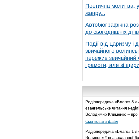
Поетична молитва, у
жанру...
Автобіографічна роз
до сьогоднішніх днів.
Події від царизму і д
звичайного волинсько
пережив звичайний ч
грамоти, але зі щири
Радіопередача «Благо» 8 ли
євангельське читання неділі 
Володимир Клименко – про 
Скопіювати файл
Радіопередача «Благо» 1 л
Волинської православної бо