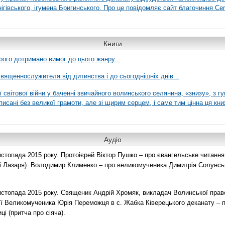
гівського, ігумена Бригинського. Про це повідомляє сайт благочиння Сer
Книги
рого дотримано вимог до цього жанру...
вященнослужителя від дитинства і до сьогоднішніх днів...
ї світової війни у баченні звичайного волинського селянина, «знизу», з г
писані без великої грамоти, але зі щирим серцем, і саме тим цінна ця кни
Аудіо
топада 2015 року. Протоієрей Віктор Пушко – про євангельське читання н
о і Лазаря). Володимир Клименко – про великомученика Димитрія Солунськ
стопада 2015 року. Священик Андрій Хромяк, викладач Волинської прав
ії Великомученика Юрія Переможця в с. Жабка Ківерецького деканату – 
ці (притча про сіяча).