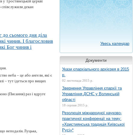
в у Тростянецькій церкві
ю співслужили декан
ог до сьомого дня діла
 які чинив. І благословив
Увесь календар
які Бог чинив і
Документи
дня.
Укази єпархіального архієрея в 2015
р.
тво неба – це або ангели, які є
лі – тут ідеться про вищих
02 листопада 2015 р.
Звернення Управління єпархії та
оно (Писання) раз і вдруге
Управління ДСНС у Волинській
області
18 серпня 2015 р.
Резолюція міжнародної науково-
практичної конференції на тему:
«Християнська традиція Київської
Русі»*
 що неподалік Луцька,