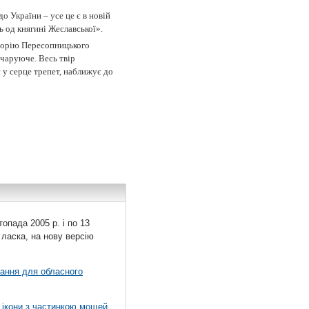
о України – усе це є в новій
ь од княгині Жеславської».
сторію Пересопницького
, чаруюче. Весь твір
 у серце трепет, наближує до
топада 2005 р. і по 13
 ласка, на нову версію
вання для обласного
 ікони з частинкою мощей