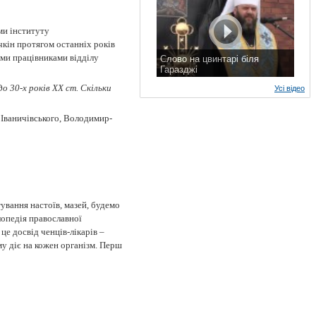
ми інституту
кін протягом останніх років
ими працівниками відділу
Слово на цвинтарі біля
Гаразджі
7 листопада 2015 р.
до 30-х років ХХ ст. Скільки
Усі відео
 Іваничівського, Володимир-
ування настоїв, мазей, будемо
лопедія православної
е досвід ченців-лікарів –
му діє на кожен організм. Перш