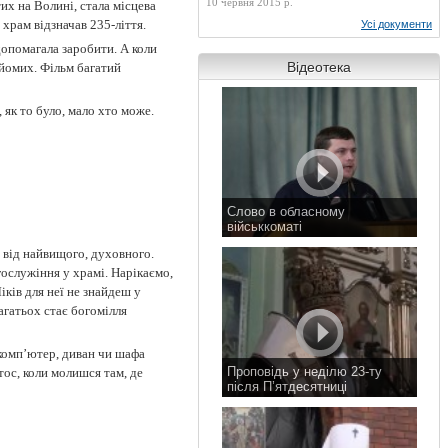
10 червня 2015 р.
их на Волині, стала місцева
 храм відзначав 235-ліття.
Усі документи
допомагала заробити. А коли
Відеотека
айомих. Фільм багатий
 як то було, мало хто може.
Слово в обласному
військкоматі
11 листопада 2015 р.
 від найвищого, духовного.
гослужіння у храмі. Нарікаємо,
ків для неї не знайдеш у
агатьох стає богомілля
комп’ютер, диван чи шафа
Проповідь у неділю 23-ту
тос, коли молишся там, де
після П’ятдесятниці
8 листопада 2015 р.