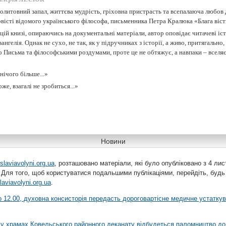
литовний запал, життєва мудрість, гріховна пристрасть та всепалаюча любов д
вісті відомого українського філософа, письменника Петра Кралюка «Блага віст
цій книзі, опираючись на документальні матеріали, автор оповідає читачеві і
ангелія. Однак не сухо, не так, як у підручниках з історії, а живо, притягально
 Письма та філософськими роздумами, проте це не обтяжує, а навпаки – вселяє
нічого більше...»
же, взагалі не зробиться...»
Новини
slaviavolyni.org.ua
, розташовано матеріали, які було опубліковано з 4 лис
 Для того, щоб користуватися подальшими публікаціями, перейдіть, будь
laviavolyni.org.ua
.
 о 12.00, духовна консисторія передасть дороговартісне медичне устатку
я у храмах Ковельського районного деканату відбудеться паломництво до