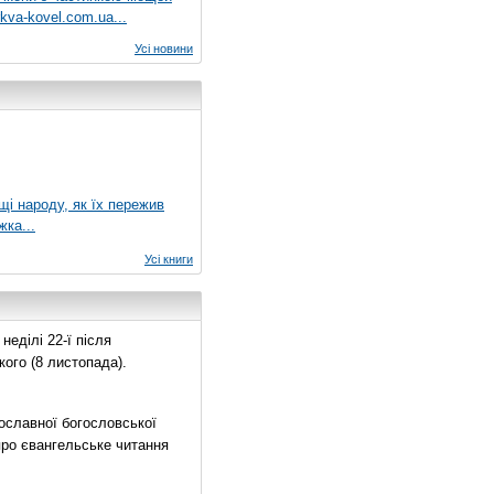
kva-kovel.com.ua...
Усі новини
ущі народу, як їх пережив
жка...
Усі книги
еділі 22-ї після
ого (8 листопада).
ославної богословської
про євангельське читання