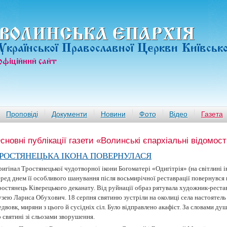
ВОЛИНСЬКА ЄПАРХIЯ
Української Православної Церкви Київськ
офiцiйний сайт
Проповіді
Документи
Новини
Фото
Відео
Газета
сновні публікації газети «Волинські єпархіальні відомост
РОСТЯНЕЦЬКА ІКОНА ПОВЕРНУЛАСЯ
игінал Тростянецької чудотворної ікони Богоматері «Одигітрія» (на світлині 
ред днем її особливого шанування після восьмирічної реставрації повернувся в
ростянець Ківерецького деканату. Від руйнації образ рятувала художник-реста
узею Лариса Обухович. 18 серпня святиню зустріли на околиці села настоятель
двовк, миряни з цього й сусідніх сіл. Було відправлено акафіст. За словами д
 святині зі сльозами зворушення.