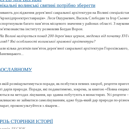
нікальні волинські святині потрібно зберегти
ривають дослідження дерев’яної сакральної архітектури на Волині спеціаліста
Укрзахідпроектреставрація». Леся Ошуркевич, Василь Слободян та Ігор Сьомоч
спортизували багато пам’яток місцевого значення у районах області. З науков
ам’яткознавства інституту розмовляв Богдан Ворон.
На Волині налічується понад 200 дерев’яних церков, зведених від початку ХVI 
игляд? Які особливості волинської храмової архітектури?
ли кілька десятків пам’яток дерев’яної сакральної архітектури Горохівського,
аневицького...
АВОСЛАВНОМУ
 якій розміщуватимуться поради, як позбутися певних хвороб, рецепти пригот
і дарів природи. Поради, які подаватимемо, зокрема, за книгою «Повна енцик
ться на методах лікування, що здавна побутують в монастирях. Усі рецепти – ц
закликаємо не займатися самолікуванням, адже будь-який дар природи по-різно
арат, проконсультуйтеся з лікарем...
РІЗЬ СТОРІНКИ ІСТОРІЇ
алерія ЛЕСЮК