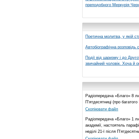
преподобного Меркурія Черні
Поетична молитва, у якій ст
Автобіографічна розповідь с
Події від царизму і до Друго
звичайний чоловік. Хоча й о
Радіопередача «Благо» 8 лис
П’ятдесятниці (про багатог
Скопіювати файл
Радіопередача «Благо» 1 ли
академії, настоятель параф
неділі 21-ї після П’ятдесятни
Скопіювати файл