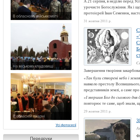
А 21 серпня, в неділю перед У
урочисте Богослужіння. Як і щ
протоієрей Іван Семенюк, насто
В обласному військкоматі
31 жовтня 2011 р.
11 листопада 2015 р.
С
«
С
Б
с
С
На міському кладовищі
Завершення творіння закарбова
7 листопада 2015 р.
«Так були створені небо і земля
навколо престолу Всевишнього, 
представників землі, а саме про
«І звершив Бог до сьомого дня ді
повторює те саме, щоб знали, щ
29 жовтня 2011 р.
В обласній лікарні
З
3 листопада 2015 р.
Усі фотосесії
А
Ф
Передруки