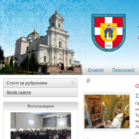
Єпархія
Персоналії
Статті за рубриками
О
Архів газети
Т
Ор
Фотогалерея
пе
Т
м
Ле
до