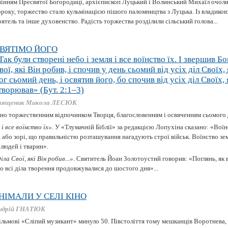
спінням Пресвятої Богородиці, архієпископ Луцький і Волинський Михаїл очоли
ороку, торжество стало кульмінацією пішого паломництва з Луцька. Із владико
ятель та інше духовенство. Радість торжества розділили сільський голова...
ВЯТІМО ЙОГО
Так були створені небо і земля і все воїнство їх. І звершив Б
вої, які Він робив, і спочив у день сьомий від усіх діл Своїх,
ог сьомий день, і освятив його, бо спочив від усіх діл Своїх, 
творював» (Бут. 2:1–3)
вященик Микола ЛЕСЮК
но торжественним відпочинком Творця, благословенням і освяченням сьомого 
 і все воїнство їх»
. У «Тлумачній Біблії» за редакцією Лопухіна сказано: «Воїнс
або зорі, що правильністю розташування нагадують строї військ. Воїнство зем
 людей і тварин».
ла Свої, які Він робив...»
. Святитель Йоан Золотоустий говорив: «Поглянь, як в
о всі діла творення продовжувалися до шостого дня»...
НІМАЛИ У СЕЛІ КІНО
ндрій ГНАТЮК
ільмові «Сліпий музикант» минуло 50. Півстоліття тому мешканців Воротнева,