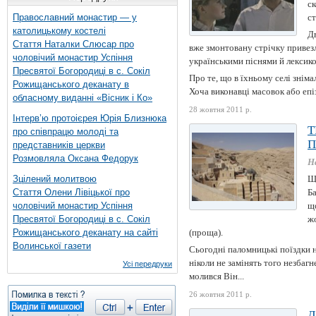
ск
Православний монастир — у
ст
католицькому костелі
Дв
Стаття Наталки Слюсар про
вже змонтовану стрічку привезли
чоловічий монастир Успіння
українськими піснями й лексик
Пресвятої Богородиці в с. Сокіл
Про те, що в їхньому селі зніма
Рожищанського деканату в
Хоча виконавці масовок або епі
обласному виданні «Вісник і Ко»
28 жовтня 2011 р.
Інтерв’ю протоієрея Юрія Близнюка
Т
про співпрацю молоді та
П
представників церкви
Розмовляла Оксана Федорук
Н
Зцілений молитвою
Щ
Стаття Олени Лівіцької про
Ба
чоловічий монастир Успіння
що
Пресвятої Богородиці в с. Сокіл
жо
Рожищанського деканату на сайті
(проща).
Волинської газети
Сьогодні паломницькі поїздки 
ніколи не замінять того незбаг
Усі передруки
молився Він...
26 жовтня 2011 р.
Д