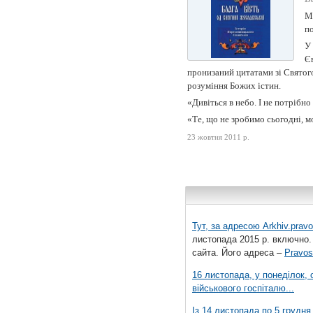
Мо
по
У 
Єв
пронизаний цитатами зі Святого
розуміння Божих істин.
«Дивіться в небо. І не потрібно 
«Те, що не зробимо сьогодні, мо
23 жовтня 2011 р.
Тут, за адресою
Arkhiv.pravo
листопада 2015 р. включно.
сайта. Його адреса –
Pravos
16 листопада, у понеділок,
військового госпіталю...
Із 14 листопада по 5 грудн