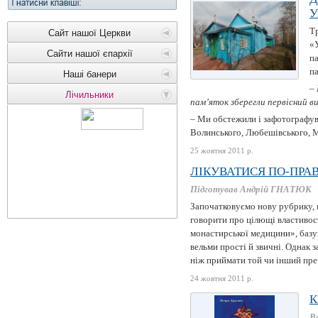
У
Т
Сайт нашої Церкви
«
Сайти нашої єпархії
па
п
Наші банери
– 
Лічильники
пам’яток зберегли первісний в
– Ми обстежили і зафотографува
Волинського, Любешівського, М
25 жовтня 2011 р.
ЛІКУВАТИСЯ ПО-ПР
Підготував Андрій ГНАТЮК
Започатковуємо нову рубрику, в
говорити про цілющі властивост
монастирської медицини», базую
вельми прості й звичні. Однак 
ніж приймати той чи інший преп
24 жовтня 2011 р.
К
В