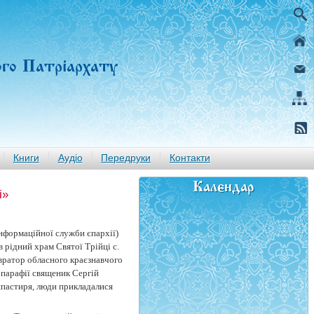
ого Патріархату
Книги
Аудіо
Передруки
Контакти
Календар
і»
інформаційної служби єпархії)
 рідний храм Святої Трійці с.
вратор обласного краєзнавчого
 парафії священик Сергій
ушпастиря, люди прикладалися