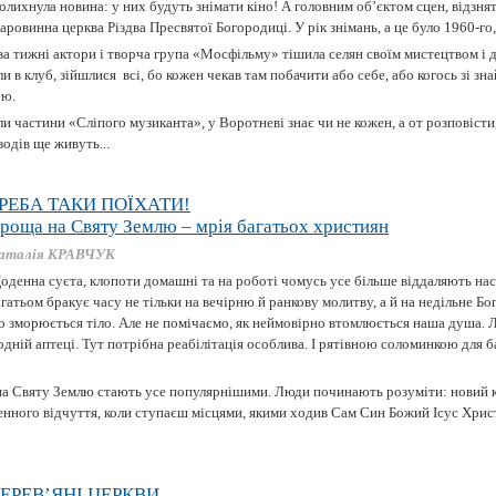
олихнула новина: у них будуть знімати кіно! А головним об’єктом сцен, відзнят
аровинна церква Різдва Пресвятої Богородиці. У рік знімань, а це було 1960-го,
а тижні актори і творча група «Мосфільму» тішила селян своїм мистецтвом і 
 в клуб, зійшлися всі, бо кожен чекав там побачити або себе, або когось зі зн
ою.
ли частини «Сліпого музиканта», у Воротневі знає чи не кожен, а от розповісти,
зодів ще живуть...
РЕБА ТАКИ ПОЇХАТИ!
роща на Святу Землю – мрія багатьох християн
аталія КРАВЧУК
оденна суєта, клопоти домашні та на роботі чомусь усе більше віддаляють нас
гатьом бракує часу не тільки на вечірню й ранкову молитву, а й на недільне Бо
 зморюється тіло. Але не помічаємо, як неймовірно втомлюється наша душа. Лі
дній аптеці. Тут потрібна реабілітація особлива. І рятівною соломинкою для б
на Святу Землю стають усе популярнішими. Люди починають розуміти: новий 
ненного відчуття, коли ступаєш місцями, якими ходив Сам Син Божий Ісус Хрис
ЕРЕВ’ЯНІ ЦЕРКВИ