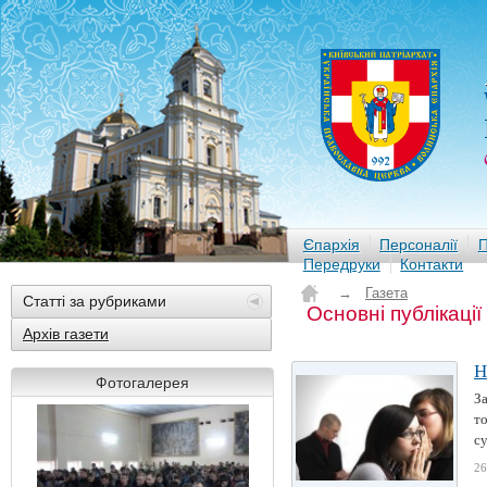
Єпархія
Персоналії
П
Передруки
Контакти
→
Газета
Статті за рубриками
Основні публікації
Архів газети
Н
Фотогалерея
За
то
су
26