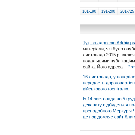
181-190
191-200
201-725
Тут, за адресою
Arkhiv.pr
матеріали, які було опубл
листопада 2015 р. включ
подальшими публікаціями
сайта. Його адреса –
Pra
16 листопада, у понеділо
передасть дороговартіс
військового госпіталю...
Із 14 листопада по 5 гру
деканату відбудеться па
преподобного Меркурія Че
це повідомляє сайт благо