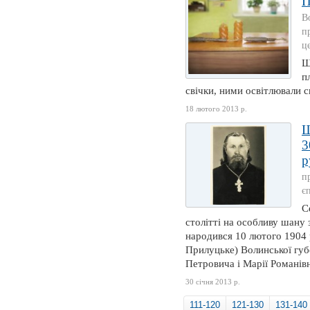
В
п
ц
Щ
п
свічки, ними освітлювали св
18 лютого 2013 р.
3
р
п
є
С
столітті на особливу шану
народився 10 лютого 1904 р
Прилуцьке) Волинської губе
Петровича і Марії Романівн
30 січня 2013 р.
111-120
121-130
131-140