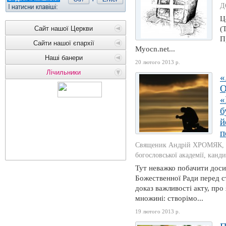
Д
Ц
Сайт нашої Церкви
(
П
Сайти нашої єпархії
Myocn.net...
Наші банери
20 лютого 2013 р.
Лічильники
«
О
«
б
й
п
Священик Андрій ХРОМЯК, в
богословської академії, канд
Тут неважко побачити доси
Божественної Ради перед с
доказ важливості акту, про
множині: створімо...
19 лютого 2013 р.