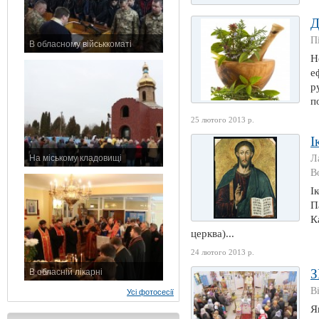
Д
П
В обласному військкоматі
11 листопада 2015 р.
Н
е
р
п
25 лютого 2013 р.
І
На міському кладовищі
Л
7 листопада 2015 р.
В
І
П
К
церква)...
24 лютого 2013 р.
З
В обласній лікарні
3 листопада 2015 р.
В
Усі фотосесії
Я