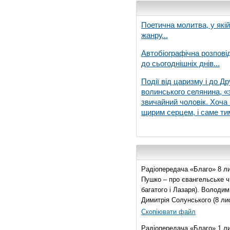
Поетична молитва, у які
жанру...
Автобіографічна розпові
до сьогоднішніх днів...
Події від царизму і до Др
волинського селянина, «з
звичайний чоловік. Хоча 
щирим серцем, і саме тим
Радіопередача «Благо» 8 ли
Пушко – про євангельське чи
багатого і Лазаря). Володи
Димитрія Солунського (8 ли
Скопіювати файл
Радіопередача «Благо» 1 л