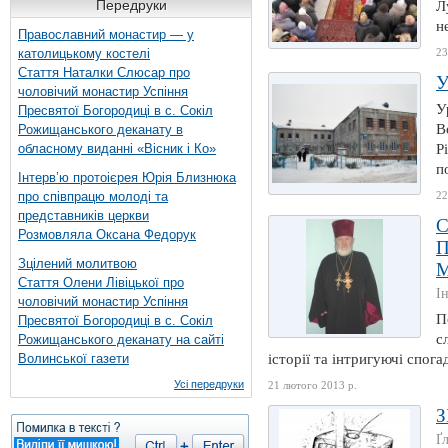
Передруки
Л
н
Православний монастир — у
католицькому костелі
23
Стаття Наталки Слюсар про
У
чоловічий монастир Успіння
У
Пресвятої Богородиці в с. Сокіл
В
Рожищанського деканату в
обласному виданні «Вісник і Ко»
Р
п
Інтерв’ю протоієрея Юрія Близнюка
про співпрацю молоді та
22
представників церкви
С
Розмовляла Оксана Федорук
П
Зцілений молитвою
М
Стаття Олени Лівіцької про
І
чоловічий монастир Успіння
П
Пресвятої Богородиці в с. Сокіл
с
Рожищанського деканату на сайті
Волинської газети
історії та інтригуючі спога
Усі передруки
21 лютого 2013 р.
Ґ