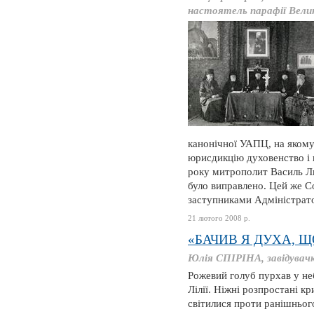
настоятель парафії Вели
канонічної УАПЦ, на якому
юрисдикцію духовенство і 
року митрополит Василь Л
було виправлено. Цей же С
заступниками Адміністрато
21 лютого 2008 р.
«БАЧИВ Я ДУХА, ЩО
Юлія СПІРІНА, завідувачка
Рожевий голуб пурхав у не
Лілії. Ніжні розпростані кр
світилися проти ранішнього