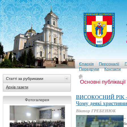
Єпархія
Персоналії
П
Передруки
Контакти
Статті за рубриками
Основні публікації
Архів газети
ВИСОКОСНИЙ РІК 
Фотогалерея
Чому деякі християни
Віктор ГРЕБЕНЮК
–
б