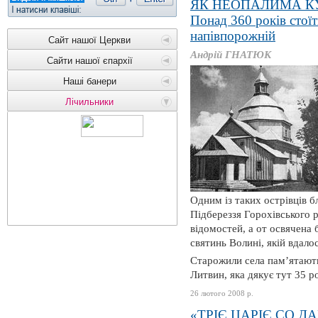
ЯК НЕОПАЛИМА К
Понад 360 років стоїть
напівпорожній
Сайт нашої Церкви
Андрій ГНАТЮК
Сайти нашої єпархії
Наші банери
Лічильники
Одним із таких острівців б
Підбереззя Горохівського р
відомостей, а от освячена 
святинь Волині, якій вдалос
Старожили села пам’ятають
Литвин, яка дякує тут 35 рок
26 лютого 2008 р.
«ТРІЄ ЦАРІЄ СО ДАР