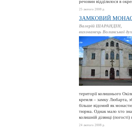
речовин відділилося в окр
25 лютого 2008 р.
ЗАМКОВИЙ МОНА
Валерій ШАРАНДІН,
вихованець Волинської дух
території колишнього Окільн
кремля – замку Любарта, з
більше відомий як монастир
тюрма. Однак мало хто зна
колишній ділянці (погості)
24 лютого 2008 р.