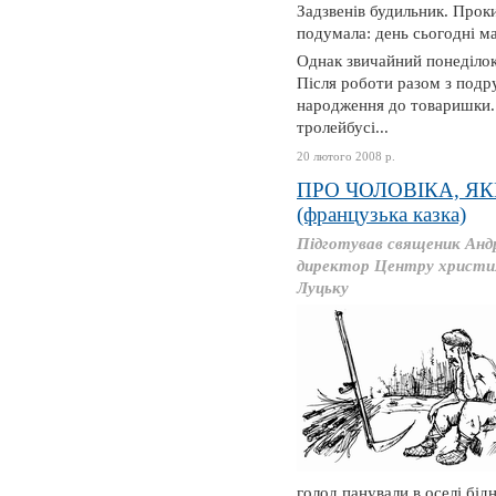
Задзвенів будильник. Проки
подумала: день сьогодні ма
Однак звичайний понеділок
Після роботи разом з подр
народження до товаришки. 
тролейбусі...
20 лютого 2008 р.
ПРО ЧОЛОВІКА, Я
(французька казка)
Підготував священик Ан
директор Центру християн
Луцьку
голод панували в оселі бід