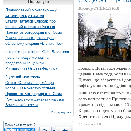
СІМДЕСЯТ – ЦЕ ТІ
Передруки
Віктор ГРЕБЕНЮК
Православний монастир — у
католицькому костелі
Стаття Наталки Слюсар про
чоловічий монастир Успіння
Пресвятої Богородиці в с. Сокіл
Рожищанського деканату в
обласному виданні «Вісник і Ко»
Інтерв’ю протоієрея Юрія Близнюка
про співпрацю молоді та
представників церкви
дозволу. Дозвіл одержали 
Розмовляла Оксана Федорук
церкву. Саме тоді, коли в П
Зцілений молитвою
Цікаво, що збереглась і до
Стаття Олени Лівіцької про
зафіксували етапи будівниц
чоловічий монастир Успіння
Нині всю багату на події й
Пресвятої Богородиці в с. Сокіл
село називається Прилуцьке
Рожищанського деканату на сайті
храму, що відзначалося 20 с
Волинської газети
Кирилюки підготували й вид
Усі передруки
Хрестителя села Прилуцьке
27 лютого 2008 р.