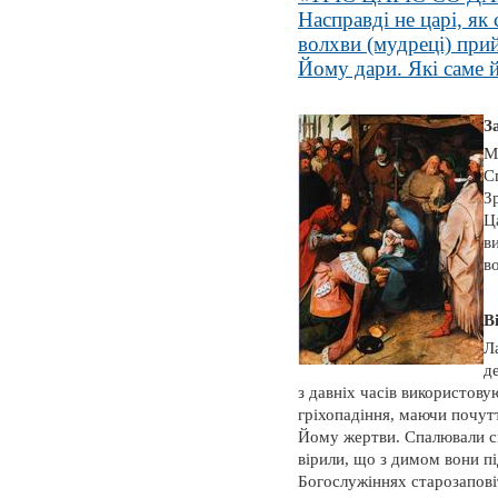
Насправді не царі, як 
волхви (мудреці) при
Йому дари. Які саме й
З
М
С
З
Ц
в
в
В
Л
д
з давніх часів використову
гріхопадіння, маючи почут
Йому жертви. Спалювали св
вірили, що з димом вони п
Богослужіннях старозапов