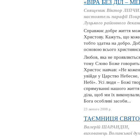
«ВІРА БЕЗ ДІЛ – М
Священик Віктор ЛІПЧИ
настоятель парафії Покро
Луцького районного дека
Справжнє добре життя може 
Христову. Кажуть, що кож
тобто здатна на добро. Добр
основою всього християнсь
Любов, яка не проявляєтьс
тому Слово Боже говорить: 
Христос навчав: «Не кожен
увійде у Царство Небесне,
Небі». Усі люди – Божі тво
спрямуванні нашого життя 
діла, щоб ми їх виконували
Бога особливі засоби...
23 лютого 2008 р.
ТАЄМНИЦЯ СВЯТО
Валерій ШАРАНДІН,
вихованець Волинської дух