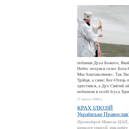
побачив Духа Божого, Який 
Небес почувся голос Бога-
Моє благовоління». Так Тв
Трійця, а саме: Бог-Отець
хрестився, а Дух Святий з
побачили в особі Ісуса Хрис
22 лютого 2008 р.
КРАХ ІЛЮЗІЙ
Українське Православ’
Протоієрей Микола ЦАП,
канцлер єпархії, викладач 