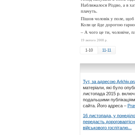
Наближалося Різдво, а в хат
плачуть.
Пішов чоловік у поле, щоб н
Коли це йде дорогою гарно 
– А чого це ти, чоловіче, п
19 лютого 2008 р.
1-10
11-11
Тут, за адресою
Arkhiv.pr
матеріали, які було опубл
листопада 2015 р. включ
подальшими публікаціями
сайта. Його адреса –
Pra
16 листопада, у понеділо
передасть дороговартіс
військового госпіталю...