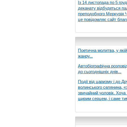
Із 14 листопада по 5 гру
деканату відбудеться па
преподобного Меркурія Че
це повідомляє сайт благо
Поетична молитва, у які
жанру...
Автобіографічна розпові
до сьогоднішніх днів...
Події від царизму і до Др
волинського селянина, «з
звичайний чоловік. Хоча 
щирим серцем, і саме тим