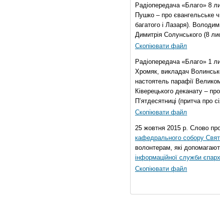
Радіопередача «Благо» 8 ли
Пушко – про євангельське чи
багатого і Лазаря). Володи
Димитрія Солунського (8 ли
Скопіювати файл
Радіопередача «Благо» 1 л
Хромяк, викладач Волинсько
настоятель парафії Велико
Ківерецького деканату – про
П’ятдесятниці (притча про сі
Скопіювати файл
25 жовтня 2015 р. Слово пр
кафедрального собору Свято
волонтерам, які допомагают
інформаційної служби єпарх
Скопіювати файл