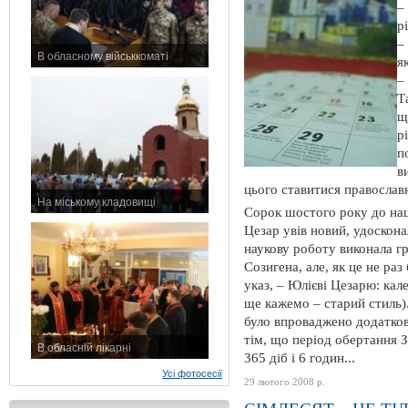
–
р
–
В обласному військкоматі
я
11 листопада 2015 р.
–
Т
щ
р
п
в
цього ставитися правосла
На міському кладовищі
Сорок шостого року до наш
7 листопада 2015 р.
Цезар увів новий, удоскона
наукову роботу виконала г
Созигена, але, як це не раз
указ, – Юлієві Цезарю: кал
ще кажемо – старий стиль)
було впроваджено додатков
тім, що період обертання 
В обласній лікарні
365 діб і 6 годин...
3 листопада 2015 р.
Усі фотосесії
29 лютого 2008 р.