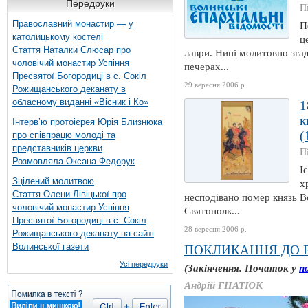
Передруки
П
Православний монастир — у
П
католицькому костелі
ц
Стаття Наталки Слюсар про
лаври. Нині молитовно згад
чоловічий монастир Успіння
печерах...
Пресвятої Богородиці в с. Сокіл
29 вересня 2006 р.
Рожищанського деканату в
обласному виданні «Вісник і Ко»
1
к
Інтерв’ю протоієрея Юрія Близнюка
(
про співпрацю молоді та
представників церкви
П
Розмовляла Оксана Федорук
І
Зцілений молитвою
х
Стаття Олени Лівіцької про
несподівано помер князь В
чоловічий монастир Успіння
Святополк...
Пресвятої Богородиці в с. Сокіл
28 вересня 2006 р.
Рожищанського деканату на сайті
Волинської газети
ПОКЛИКАННЯ ДО 
Усі передруки
(Закінчення. Початок у
п
Андрій ГНАТЮК