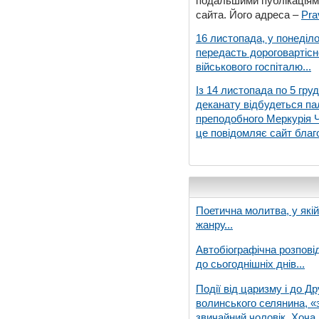
подальшими публікаціями
сайта. Його адреса –
Pra
16 листопада, у понеділо
передасть дороговартіс
військового госпіталю...
Із 14 листопада по 5 гру
деканату відбудеться па
преподобного Меркурія Че
це повідомляє сайт благо
Поетична молитва, у які
жанру...
Автобіографічна розпові
до сьогоднішніх днів...
Події від царизму і до Др
волинського селянина, «з
звичайний чоловік. Хоча 