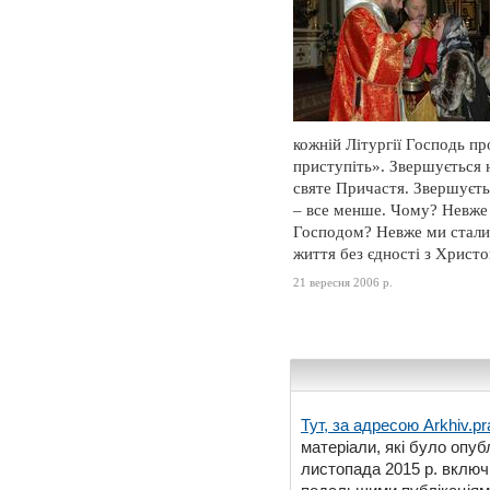
кожній Літургії Господь пр
приступіть». Звершується 
святе Причастя. Звершуєтьс
– все менше. Чому? Невже 
Господом? Невже ми стали
життя без єдності з Христом
21 вересня 2006 р.
Тут, за адресою
Arkhiv.pr
матеріали, які було опубл
листопада 2015 р. включ