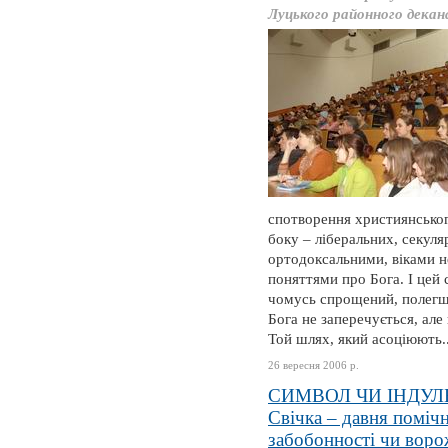
Луцького районного дека
спотворення християнськог
боку – ліберальних, секуля
ортодоксальними, віками н
поняттями про Бога. І цей 
чомусь спрощений, полегше
Бога не заперечується, але
Той шлях, який асоціюють..
26 вересня 2006 р.
СИМВОЛ ЧИ ІНДУЛ
Свічка – давня помічн
забобонності чи вор