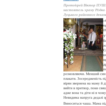
Протоієрей Віктор ПУШ
настоятель храму Різдва 
Луцького районного дека
«
п
Н
У
Б
з
Є
в
щ
д
п
розмовляючи. Менший син 
плакати. Зосередженість пі
вірян звернена на маму й д
вийти в притвор, поки свящ
адже вона та діти ні в чому
Невидима напруга дедалі зр
Виноситься чаша. Мама під