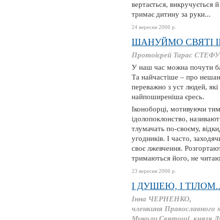
вертається, викручується й
тримає дитину за руки...
24 вересня 2006 р.
ШАНУЙМО СВЯТІ 
Протоієрей Тарас СТЕФУР
У наш час можна почути баг
Та найчастіше – про нешану
переважно з уст людей, які
найпоширеніша єресь.
Іконоборці, мотивуючи тим
ідолопоклонство, називают
тлумачать по-своєму, відк
угодників. І часто, заходя
своє лжевчення. Розгортают
тримаються його, не читаюч
23 вересня 2006 р.
І ДУШЕЮ, І ТІЛОМ..
Інна ЧЕРНЕНКО,
членкиня Православного 
Миколи Святоші, князя Л