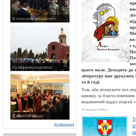
пр
вж
лі
В обласному військкоматі
пі
11 листопада 2015 р.
пр
Мо
по
є 
Це
Па
хо
На міському кладовищі
цього мало. Доходить до 
7 листопада 2015 р.
літературу вже друкують
та й годі.
Тож, аби втамувати хоч пе
книжку, за благословенням
видавничий відділ єпархії «
30 вересня 2006 р.
В обласній лікарні
1
3 листопада 2015 р.
о
Усі фотосесії
п