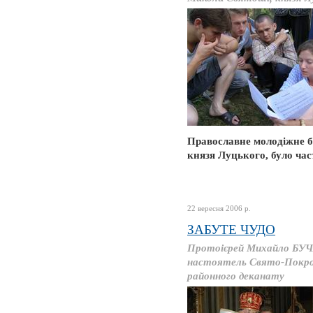
Православне молодіжне 
князя Луцького, було час
22 вересня 2006 р.
ЗАБУТЕ ЧУДО
Протоієрей Михайло БУЧ
настоятель Свято-Покров
районного деканату