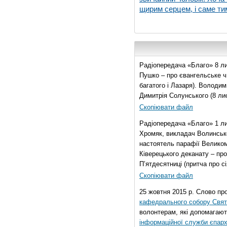
щирим серцем, і саме тим
Радіопередача «Благо» 8 ли
Пушко – про євангельське чи
багатого і Лазаря). Володи
Димитрія Солунського (8 ли
Скопіювати файл
Радіопередача «Благо» 1 л
Хромяк, викладач Волинсько
настоятель парафії Велико
Ківерецького деканату – про
П’ятдесятниці (притча про сі
Скопіювати файл
25 жовтня 2015 р. Слово пр
кафедрального собору Свято
волонтерам, які допомагают
інформаційної служби єпарх