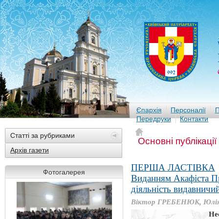
Єпархія
Персоналії
П
Передруки
Контакти
Статті за рубриками
Основні публікації
Архів газети
ПЕРША ЛАСТІВКА
Фотогалерея
Виданням Акафіста Пр
діяльність видавничий
Віктор ГРЕБЕНЮК, Юлі
Не