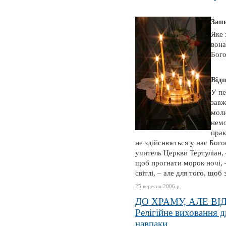
Зап
Яке 
вона
Бого
Відп
У пе
завж
моли
немо
прак
не здійснюється у нас Бого
учитель Церкви Тертуліан, 
щоб прогнати морок ночі, 
світлі, – але для того, щоб 
25 вересня 2006 р.
ДО ХРАМУ, АЛЕ ВІ
Релігійне виховання д
навпаки