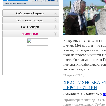
Сайт нашої Церкви
Сайти нашої єпархії
Наші банери
Лічильники
Божу. Бо, як каже Сам Гос
думки, Мої дороги – не ваш
юнака, чи то дитину із цьог
щоб не просто знищити тіло
чисті, бо знаємо, що сам Г
померлих повідкриваються і
воскресіння, а ті...
27 вересня 2006 р.
ХРИСТИЯНСЬКА ЕТ
ПЕРСПЕКТИВИ
(Закінчення. Початок у
п
Протоієрей Віктор ПУШ
настоятель храму Різдва 